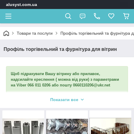
alusyst.com.ua
Товари та послуги
Профіль торгівельний та фурнітура д
Профіль торгівельний та фурнітура для вітрин
Щоб підрахувати Вашу вітрину або прилавок,
надсилайте креслення ( можна від руки) з параметрами
на Viber 066 011 0206 або пошту 0660110206@ukr.net
Профіль можливо придбати від 1 метра. Фурнітуру від 2шт.
Показати все
Є можливість порізки під розмір. Також робим розрахунок
вітрин і прилавків по індивідуальному замовленню.