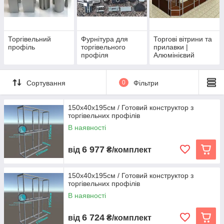
Торгівельний
Фурнітура для
Торгові вітрини та
профіль
торгівельного
прилавки |
профіля
Алюмінієвий
каркас
Сортування
0
Фільтри
150х40х195см / Готовий конструктор з
торгівельних профілів
В наявності
6 977
від
₴/комплект
150х40х195см / Готовий конструктор з
торгівельних профілів
В наявності
6 724
від
₴/комплект