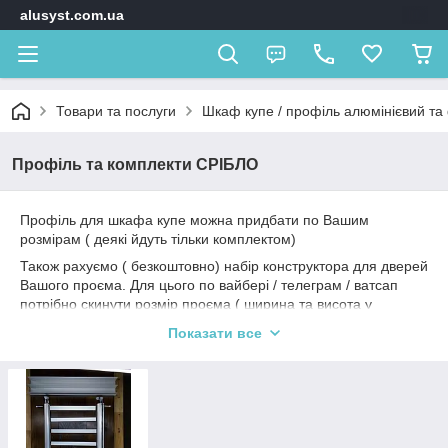
alusyst.com.ua
Товари та послуги
Шкаф купе / профіль алюмінієвий та
Профіль та комплекти СРІБЛО
Профіль для шкафа купе можна придбати по Вашим
розмірам ( деякі йдуть тільки комплектом)
Також рахуємо ( безкоштовно) набір конструктора для дверей
Вашого проєма. Для цього по вайбері / телеграм / ватсап
потрібно скинути розмір проєма ( ширина та висота у
міліметрах) кількість дверей, колір та скільки перегородок (
Показати все
якщо потрібно).