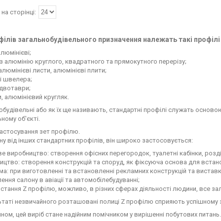
філів загальнобудівельного призначення належать такі профілі 
алюмінієві;
 з алюмінію круглого, квадратного та прямокутного перерізу;
 алюмінієві листи, алюмінієві плити;
ні швелера;
 двотаври;
, алюмінієвий кругляк.
обудівельні або як їх ще називають, стандартні профілі служать основою
ному об'єкті.
астосування зет профілю.
іну від інших стандартних профілів, він широко застосовується:
ве виробництво: створення офісних перегородок, туалетні кабінки, розд
ництво: створення конструкцій та споруд, як фіксуюча основа для встан
ма: при виготовленні та встановленні рекламних конструкцій та вистав
ення салону в авіації та автомобілебудуванні;
истання Z профілю, можливо, в різних сферах діяльності людини, все за
ьтаті незвичайного розташовані полиці Z профілю сприяють успішному з
ином, цей виріб стане надійним помічником у вирішенні побутових питань.