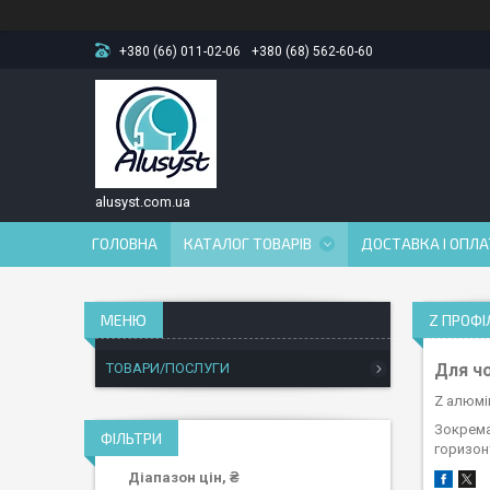
+380 (66) 011-02-06
+380 (68) 562-60-60
alusyst.com.ua
ГОЛОВНА
КАТАЛОГ ТОВАРІВ
ДОСТАВКА І ОПЛ
Z ПРОФІ
ТОВАРИ/ПОСЛУГИ
Для чо
Z алюмі
Зокрема
ФІЛЬТРИ
горизон
Діапазон цін, ₴