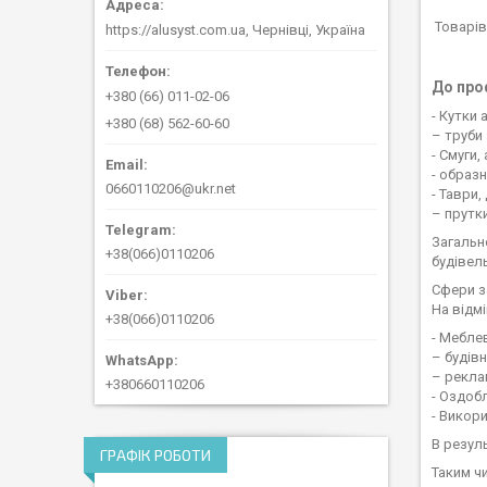
https://alusyst.com.ua, Чернівці, Україна
До про
+380 (66) 011-02-06
- Кутки 
+380 (68) 562-60-60
– труби
- Смуги,
- образ
0660110206@ukr.net
- Таври,
– прутки
Загальн
+38(066)0110206
будівель
Сфери з
На відм
+38(066)0110206
- Мебле
– будів
– рекла
+380660110206
- Оздобл
- Викор
В резул
ГРАФІК РОБОТИ
Таким ч