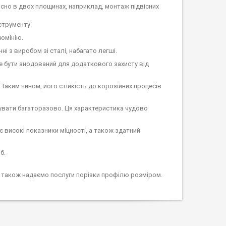
но в двох площинах, наприклад, монтаж підвісних
струменту.
люмінію.
ні з виробом зі сталі, набагато легші.
же бути анодований для додаткового захисту від
аким чином, його стійкість до корозійних процесів
вувати багаторазово. Ця характеристика чудово
ає високі показники міцності, а також здатний
б.
 а також надаємо послуги порізки профілю розміром.