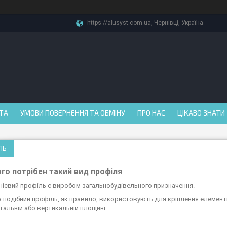
https://alusyst.com.ua, Чернівці, Україна
АТА
УМОВИ ПОВЕРНЕННЯ ТА ОБМІНУ
ПРО НАС
ЦІКАВО ЗНАТИ
ЛЬ
го потрібен такий вид профіля
нієвий профіль є виробом загальнобудівельного призначення.
 подібний профіль, як правило, використовують для кріплення елементі
тальній або вертикальній площині.