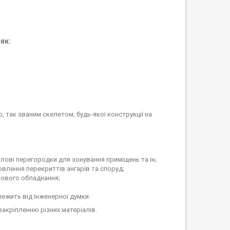
як:
, так званим скелетом, будь-якої конструкції на
ілові перегородки для зонування приміщень та ін;
овлення перекриттів ангарів та споруд;
кового обладнання;
лежить від інженерної думки.
акріпленню різних матеріалів.