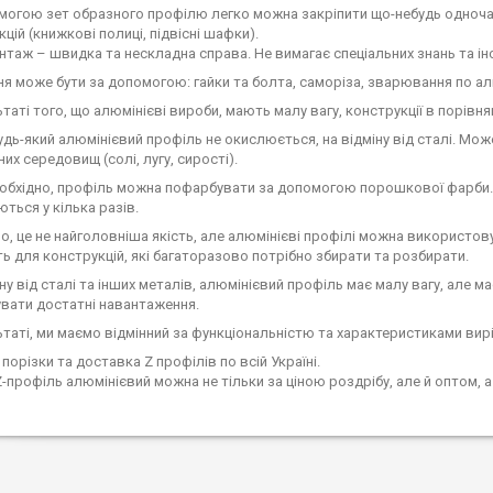
могою зет образного профілю легко можна закріпити що-небудь одночас
цій (книжкові полиці, підвісні шафки).
нтаж – швидка та нескладна справа. Не вимагає спеціальних знань та ін
ня може бути за допомогою: гайки та болта, саморіза, зварювання по а
таті того, що алюмінієві вироби, мають малу вагу, конструкції в порівнян
удь-який алюмінієвий профіль не окислюється, на відміну від сталі. Мо
их середовищ (солі, лугу, сирості).
обхідно, профіль можна пофарбувати за допомогою порошкової фарби. Т
ться у кілька разів.
, це не найголовніша якість, але алюмінієві профілі можна використо
ть для конструкцій, які багаторазово потрібно збирати та розбирати.
ну від сталі та інших металів, алюмінієвий профіль має малу вагу, але м
вати достатні навантаження.
ьтаті, ми маємо відмінний за функціональністю та характеристиками вирі
порізки та доставка Z профілів по всій Україні.
Z-профіль алюмінієвий можна не тільки за ціною роздрібу, але й оптом,