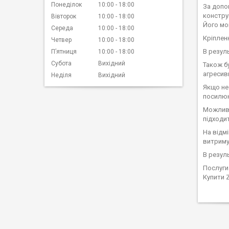
Понеділок
10:00
18:00
За допо
конструк
Вівторок
10:00
18:00
Його мо
Середа
10:00
18:00
Кріплен
Четвер
10:00
18:00
В резуль
Пʼятниця
10:00
18:00
Субота
Вихідний
Також б
агресивн
Неділя
Вихідний
Якщо не
посилюю
Можливо
підходи
На відмі
витриму
В резул
Послуги 
Купити 