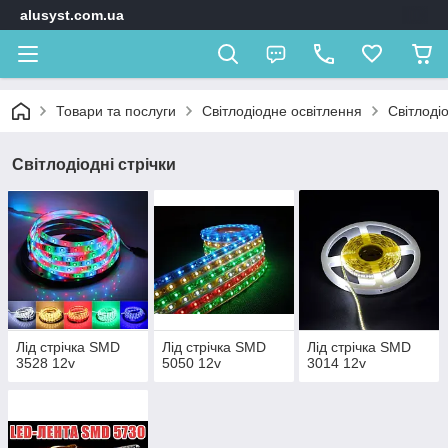
alusyst.com.ua
Товари та послуги
Світлодіодне освітлення
Світлодіо
Світлодіодні стрічки
Лід стрічка SMD
Лід стрічка SMD
Лід стрічка SMD
3528 12v
5050 12v
3014 12v