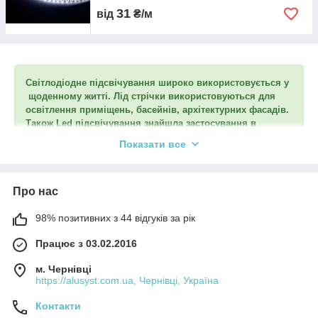
31
від
₴/м
Світлодіодне підсвічування широко використовується у
щоденному житті. Лід стрічки використовуються для
освітлення приміщень, басейнів, архітектурних фасадів.
Також Led підсвічування знайшла застосування в
автотюнинге, і рекламних конструкціях. Простота
Показати все
монтажу а також довговічність дають світлодіодному
освітленню можливість займати лідируючі позиції на
ринку світла довгі роки. А захист від вологи дозволяє
Про нас
використовувати світлодіодне освітлення наприклад на
кухні.
98% позитивних з 44 відгуків за рік
Працює з 03.02.2016
Стрічки та блоки живлення можна придбати як оптом так
і в роздріб від однієї штуки.
м. Чернівці
https://alusyst.com.ua, Чернівці, Україна
Контакти