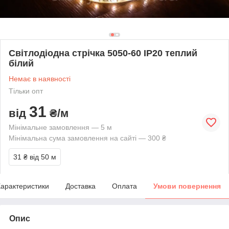
Світлодіодна стрічка 5050-60 IP20 теплий
білий
Немає в наявності
Тільки опт
31
від
₴/м
Мінімальне замовлення — 5 м
Мінімальна сума замовлення на сайті — 300 ₴
31 ₴
від 50 м
арактеристики
Доставка
Оплата
Умови повернення
Опис