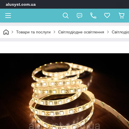
alusyst.com.ua
Товари та послуги
Світлодіодне освітлення
Світлодіо