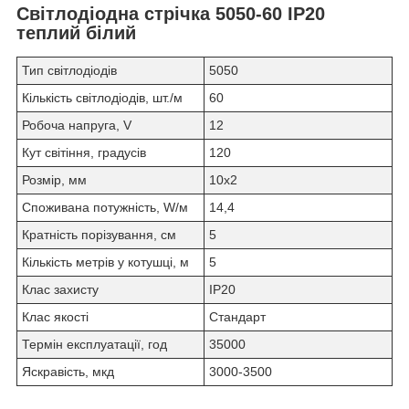
Світлодіодна стрічка 5050-60 IP20
теплий білий
Тип світлодіодів
5050
Кількість світлодіодів, шт./м
60
Робоча напруга, V
12
Кут світіння, градусів
120
Розмір, мм
10х2
Споживана потужність, W/м
14,4
Кратність порізування, см
5
Кількість метрів у котушці, м
5
Клас захисту
IP20
Клас якості
Стандарт
Термін експлуатації, год
35000
Яскравість, мкд
3000-3500