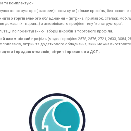
ра та комплектуючі.
нок конструктора ( системи) шафи-купе ( тільки профіль, без наповненн
ицтво торгівельного обладнання -
(вітрина, прилавок, стелаж, мобі
ня домашніх тварин...) з алюмінієвого профіля типу "конструктора".
тації по проектуванню і зборці виробів з торгового профіля.
вий алюмінієвий профіль
(моделі профіля 2578, 2576, 2721, 2633, 3084,
х прилавків, вітрин та додаткового обладнання, який можна виготовити
ицтво і продаж стелажів, вітрин і прилавків з ДСП;