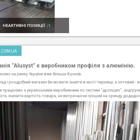
НЕАКТИВНІ ПОЗИЦІЇ
1
.COM.UA
нія "Alusyst" є виробником профіля з алюмінію.
юємо на ринку України вже більше 8 років.
д і роздрібний магазин Ви можете знайти в місті Чернівці, а оптовий - в 
и працюємо з українськими виробниками по системі "дропшип" , відгрузка
сть знизити вартість товара, не витрачаючи грошей на оренду додадко