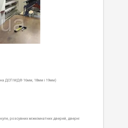
 на ДСП МДФ 16мм, 18мм і 19мм)
упе, розсувних міжкімнатних дверей, дверні