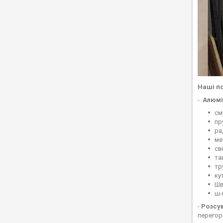
Наші по
-
Алюмін
см
пр
ра
ме
св
та
тр
ку
Шв
ш-
-
Розсув
перегор