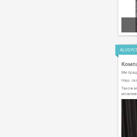
ALUSYST
Компа
Ми прац
Наш скла
Також м
можливі