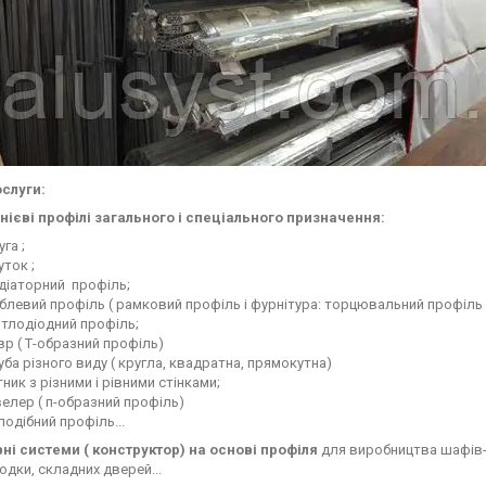
слуги:
ієві профілі загального і спеціального призначення:
уга ;
уток ;
діаторний профіль;
блевий профіль ( рамковий профіль і фурнітура: торцювальний профіль
ітлодіодний профіль;
вр ( Т-образний профіль)
уба різного виду ( кругла, квадратна, прямокутна)
тник з різними і рівними стінками;
елер ( п-образний профіль)
подібний профіль...
ні системи ( конструктор) на основі профіля
для виробництва шафів-к
одки, складних дверей...