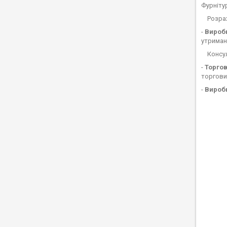
Фурніту
Розраху
-
Виробн
утриман
Консуль
-
Торго
торгови
-
Виробн