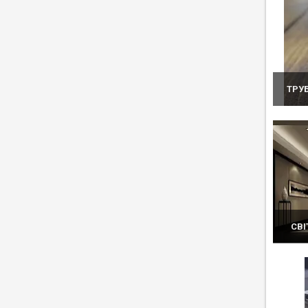
ТРУ
СВІ