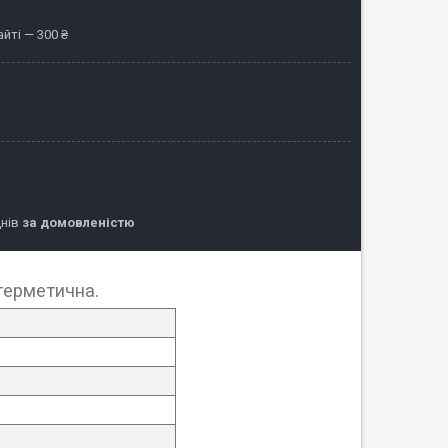
йті — 300 ₴
днів
за домовленістю
егерметична.