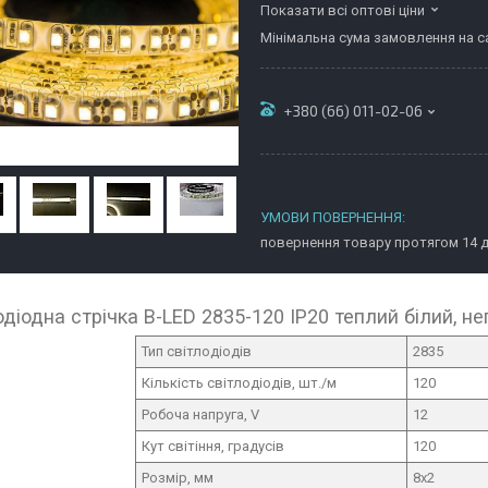
Показати всі оптові ціни
Мінімальна сума замовлення на са
+380 (66) 011-02-06
повернення товару протягом 14 
одіодна стрічка B-LED 2835-120 IP20 теплий білий, н
Тип світлодіодів
2835
Кількість світлодіодів, шт./м
120
Робоча напруга, V
12
Кут світіння, градусів
120
Розмір, мм
8х2