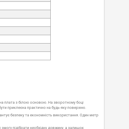
ана плата з білою основою. На зворотному боці
бути приклеєна практично на будь-яку поверхню.
арантує безпеку та економність використання. Один метр
 змогу підібрати необхідну довжину, а залишок