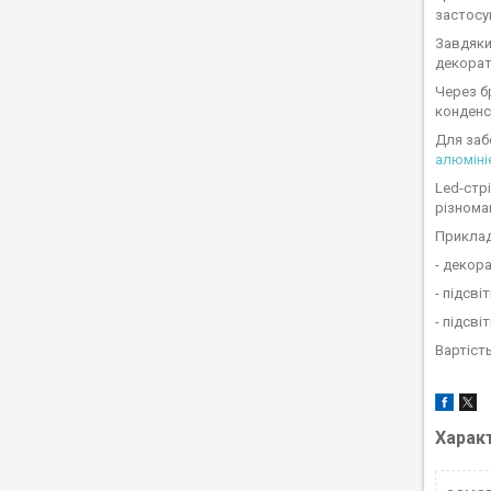
застосув
Завдяки 
декорат
Через б
конденс
Для заб
алюміні
Led-стр
різноман
Приклад
- декора
- підсв
- підсві
Вартіст
Харак