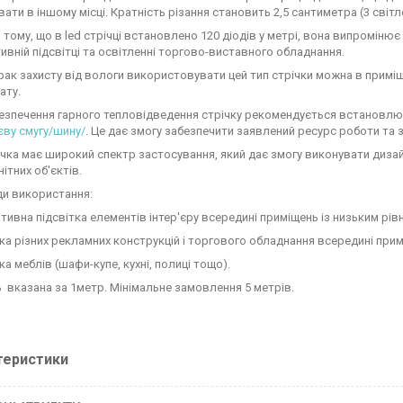
ати в іншому місці. Кратність різання становить 2,5 сантиметра (3 світл
тому, що в led стрічці встановлено 120 діодів у метрі, вона випромінює 
ивній підсвітці та освітленні торгово-виставного обладнання.
рак захисту від вологи використовувати цей тип стрічки можна в приміщ
ату.
езпечення гарного тепловідведення стрічку рекомендується встановлю
єву смугу/шину/
. Це дає змогу забезпечити заявлений ресурс роботи та 
ічка має широкий спектр застосування, який дає змогу виконувати дизай
ітних об'єктів.
и використання:
тивна підсвітка елементів інтер'єру всередині приміщень із низьким рівн
ітка різних рекламних конструкцій і торгового обладнання всередині прим
тка меблів (шафи-купе, кухні, полиці тощо).
ь вказана за 1метр. Мінімальне замовлення 5 метрів.
теристики