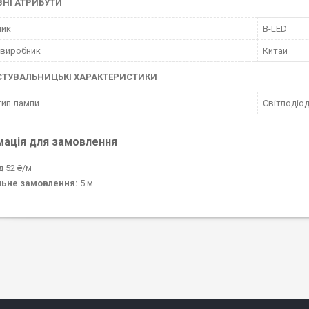
НІ АТРИБУТИ
ник
B-LED
 виробник
Китай
СТУВАЛЬНИЦЬКІ ХАРАКТЕРИСТИКИ
тип лампи
Світлодіо
мація для замовлення
д 52 ₴/м
льне замовлення:
5 м