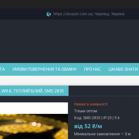
https://alusyst.com.ua, Чернівці, Україна
АТА
УМОВИ ПОВЕРНЕННЯ ТА ОБМІНУ
ПРО НАС
ЦІКАВО ЗНАТИ
, W9.6, ТЕПЛИЙ БІЛИЙ, SMD 2835
Немає в наявності
Тільки оптом
Код:
SMD-2835 | IP-20 | 9.6
від
52 ₴/м
Мінімальне замовлення — 5 м