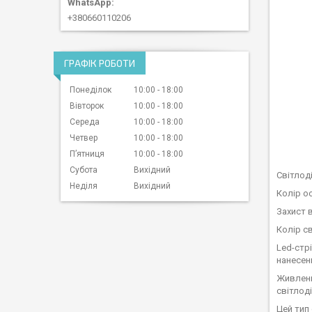
+380660110206
ГРАФІК РОБОТИ
Понеділок
10:00
18:00
Вівторок
10:00
18:00
Середа
10:00
18:00
Четвер
10:00
18:00
Пʼятниця
10:00
18:00
Субота
Вихідний
Світлоді
Неділя
Вихідний
Колір о
Захист 
Колір св
Led-стр
нанесен
Живленн
світлоді
Цей тип