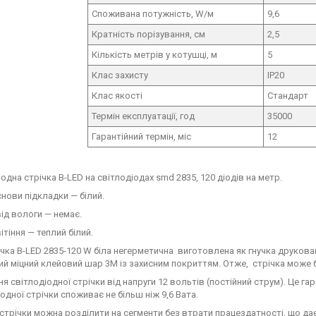
Споживана потужність, W/м
9,6
Кратність порізування, см
2,5
Кількість метрів у котушці, м
5
Клас захисту
IP20
Клас якості
Стандарт
Термін експлуатації, год
35000
Гарантійний термін, міс
12
одна стрічка B-LED на світлодіодах smd 2835, 120 діодів на метр.
снови підкладки — білий.
від вологи — немає.
ітіння — теплий білий.
ічка B-LED 2835-120 W біла негерметична виготовлена як гнучка друков
ий міцний клейовий шар 3M із захисним покриттям. Отже, стрічка може 
я світлодіодної стрічки від напруги 12 вольтів (постійний струм). Це г
одної стрічки споживає не більш ніж 9,6 Вата.
 стрічки можна розділити на сегменти без втрати працездатності, що дає