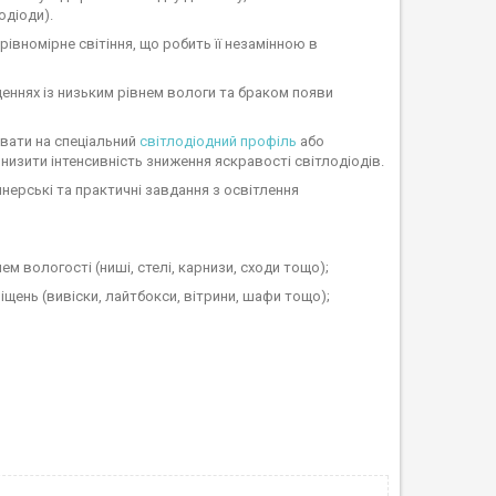
одіоди).
рівномірне світіння, що робить її незамінною в
еннях із низьким рівнем вологи та браком появи
вати на спеціальний
світлодіодний профіль
або
знизити інтенсивність зниження яскравості світлодіодів.
нерські та практичні завдання з освітлення
ем вологості (ниші, стелі, карнизи, сходи тощо);
іщень (вивіски, лайтбокси, вітрини, шафи тощо);