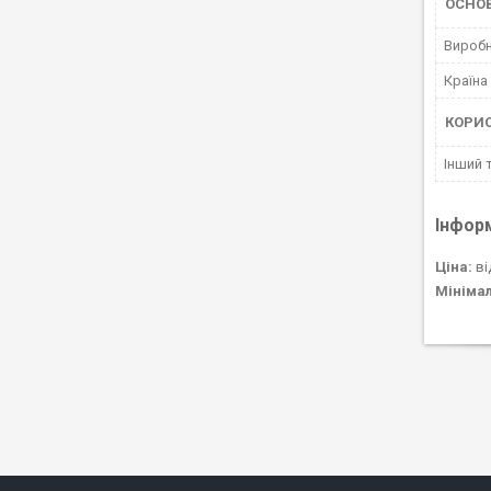
ОСНОВ
Вироб
Країна
КОРИ
Інший 
Інфор
Ціна:
ві
Мініма