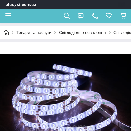
alusyst.com.ua
Товари та послуги
Світлодіодне освітлення
Світлодіо