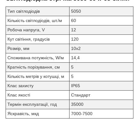
Тип світлодіодів
5050
Кількість світлодіодів, шт./м
60
Робоча напруга, V
12
Кут світіння, градусів
120
Розмір, мм
10х2
Споживана потужність, W/м
14,4
Кратність порізування, см
5
Кількість метрів у котушці, м
5
Клас захисту
IP65
Клас якості
Стандарт
Термін експлуатації, год
35000
Яскравість, мкд
7000-7500