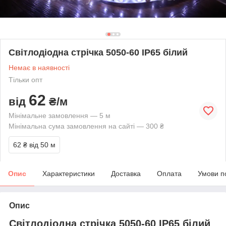
Світлодіодна стрічка 5050-60 IP65 білий
Немає в наявності
Тільки опт
62
від
₴/м
Мінімальне замовлення — 5 м
Мінімальна сума замовлення на сайті — 300 ₴
62 ₴
від 50 м
Опис
Характеристики
Доставка
Оплата
Умови п
Опис
Світлодіодна стрічка 5050-60 IP65 білий