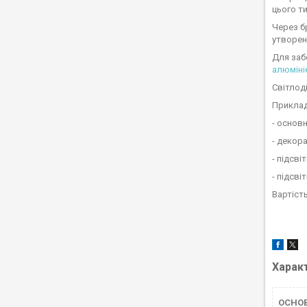
цього ти
Через б
утворен
Для заб
алюміні
Світлод
Приклад
- основн
- декора
- підсв
- підсві
Вартіст
Харак
ОСНО