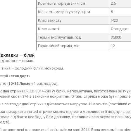
Кратність порізування, см
2,5
Кількість метрів у котушці, м
5
Клас захисту
IP20
Клас якості
Стандарт
Термін експлуатації, год
35000
Гарантійний термін, міс
12
ідкладки — білий.
від вологи — немає.
вітіння — холодний білий, монохром.
серії «
стандарт
»
стю (
10-12 Люмен
1 світлодіод).
іодна стрічка B-LED 3014-240 W білий, негерметична, виготовлена як гну
онній скотч 3M із захисним покриттям. Отже, стрічка може бути прикле
я світлодіодної стрічки здійснюється напругою 12 вольтів (постійний ст
ваг використання led стрічки можна віднести можливість її поділу на с
точно підібрати необхідну Вам довжину, а залишок застосувати в іншому 
одів).
ці встановлені однокритичні світлодіоди smd 3014. Вона випромінює рів