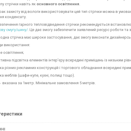
пу стрічки навіть як
основного освітлення
.
рак захисту від вологи використовувати цей тип стрічки можна в умовах
ня конденсату.
езпечення гарного тепловідведення стрічки рекомендується встановлю
єву смугу/шину/
. Це дає змогу забезпечити заявлений ресурс роботи та 
іодна стрічка має широке застосування, дає змогу виконати дизайнерськ
и використання:
е освітлення;
тивна підсвітка елементів інтер'єру всередині приміщень із низьким рівн
ітка різних рекламних конструкцій і торгового обладнання всередині прим
тка меблів (шафи-купе, кухні, полиці тощо).
ь вказана за 1метр. Мінімальне замовлення 5 метрів.
теристики
ВНІ