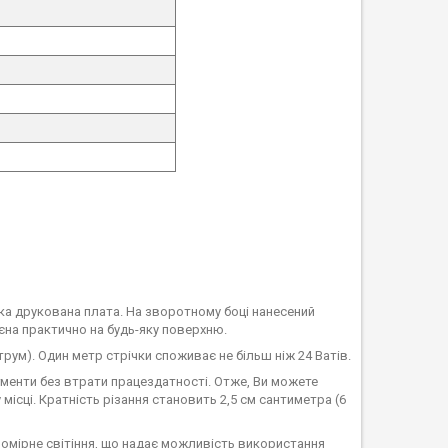
чка друкована плата. На зворотному боці нанесений
єна практично на будь-яку поверхню.
рум). Один метр стрічки споживає не більш ніж 24 Ватів.
егменти без втрати працездатності. Отже, Ви можете
місці. Кратність різання становить 2,5 см сантиметра (6
номірне світіння, що надає можливість використання