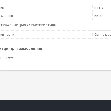
ник
B-LED
 виробник
Китай
СТУВАЛЬНИЦЬКІ ХАРАКТЕРИСТИКИ
тип лампи
Світлодіо
мація для замовлення
д 124 ₴/м