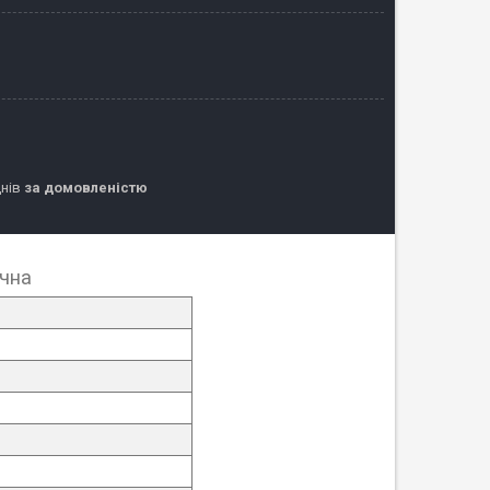
днів
за домовленістю
ична