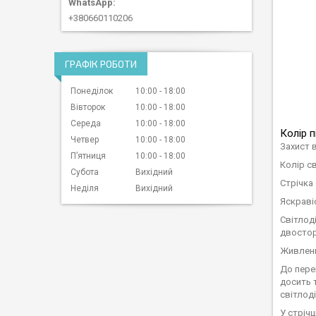
+380660110206
ГРАФІК РОБОТИ
Понеділок
10:00
18:00
Вівторок
10:00
18:00
Середа
10:00
18:00
Колір п
Четвер
10:00
18:00
Захист 
Пʼятниця
10:00
18:00
Колір с
Субота
Вихідний
Стрічка 
Неділя
Вихідний
Яскраві
Світлод
двостор
Живленн
До пере
досить 
світлоді
У стріч