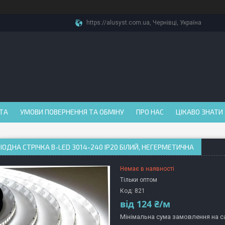
https://alusyst.com.ua, Чернівці, Україна
АТА
УМОВИ ПОВЕРНЕННЯ ТА ОБМІНУ
ПРО НАС
ЦІКАВО ЗНАТИ
ІОДНА СТРІЧКА B-LED 3014-240 IP20 БІЛИЙ, НЕГЕРМЕТИЧНА
Немає в наявності
Тільки оптом
Код:
821
від
124 ₴/м
Мінімальна сума замовлення на са