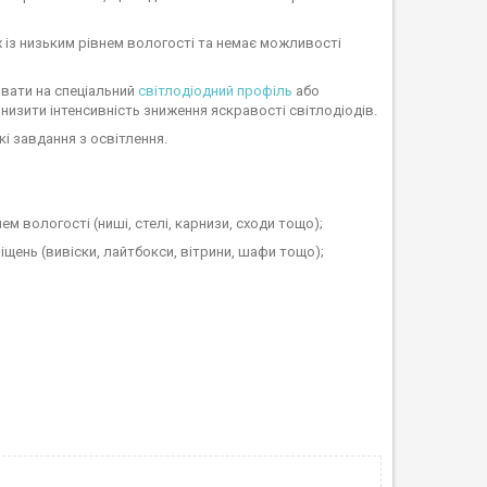
 із низьким рівнем вологості та немає можливості
вати на спеціальний
світлодіодний профіль
або
знизити інтенсивність зниження яскравості світлодіодів.
і завдання з освітлення.
ем вологості (ниші, стелі, карнизи, сходи тощо);
іщень (вивіски, лайтбокси, вітрини, шафи тощо);