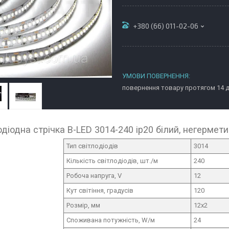
+380 (66) 011-02-06
повернення товару протягом 14 
одіодна стрічка B-LED 3014-240 ip20 білий, негермет
Тип світлодіодів
3014
Кількість світлодіодів, шт./м
240
Робоча напруга, V
12
Кут світіння, градусів
120
Розмір, мм
12х2
Споживана потужність, W/м
24