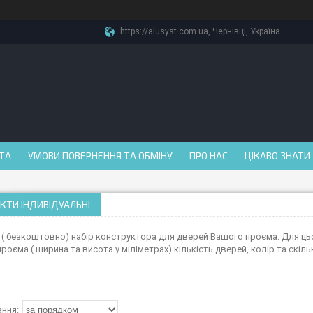
https://alusyst.com.ua, Чернівці, Україна
АТА
УМОВИ ПОВЕРНЕННЯ ТА ОБМІНУ
ПРО НАС
ЦІКАВО ЗНАТИ
КТИ ІНДИВІДУАЛЬНІ
 ( безкоштовно) набір конструктора для дверей Вашого проєма. Для цьог
роєма ( ширина та висота у міліметрах) кількість дверей, колір та скіл