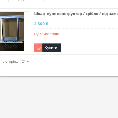
Шкаф-купе конструктор / срібло / під за
2 300 ₴
Під замовлення
Купити