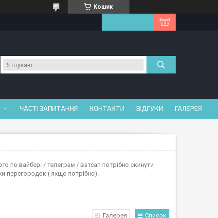
Кошик
ЧАСТІ ЗАПИТАННЯ
КОНТАКТИ
ВІДГУКИ
ГАЛЕРЕЯ
о по вайбері / телеграм / ватсап потрібно скинути
ьки перегородок ( якщо потрібно).
Галерея
Список