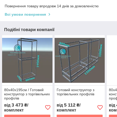
Повернення товару впродовж 14 днів за домовленістю
Всі умови повернення
Подібні товари компанії
80х40х195см / Готовий
Готовий конструктор з
80х4
конструктор з торгівельних
торгівельних профілів
конс
профілів
проф
3 473
5 112
від
₴/
від
₴/
від
комплект
комплект
ком