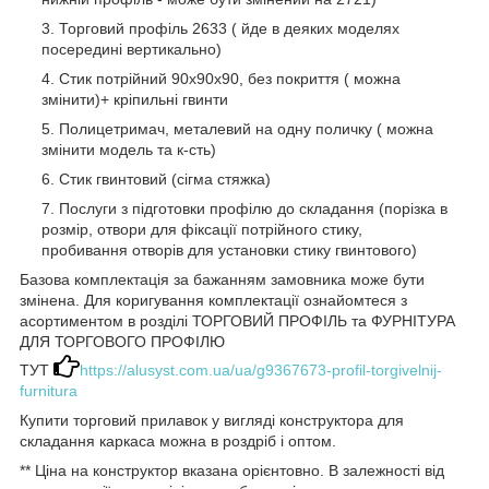
Торговий профіль 2633 ( йде в деяких моделях
посередині вертикально)
Стик потрійний 90х90х90, без покриття ( можна
змінити)+ кріпильні гвинти
Полицетримач, металевий на одну поличку ( можна
змінити модель та к-сть)
Стик гвинтовий (сігма стяжка)
Послуги з підготовки профілю до складання (порізка в
розмір, отвори для фіксації потрійного стику,
пробивання отворів для установки стику гвинтового)
Базова комплектація за бажанням замовника може бути
змінена. Для коригування комплектації ознайомтеся з
асортиментом в розділі ТОРГОВИЙ ПРОФІЛЬ та ФУРНІТУРА
ДЛЯ ТОРГОВОГО ПРОФІЛЮ
ТУТ
https://alusyst.com.ua/ua/g9367673-profil-torgivelnij-
furnitura
Купити торговий прилавок у вигляді конструктора для
складання каркаса можна в роздріб і оптом.
** Ціна на конструктор вказана орієнтовно. В залежності від