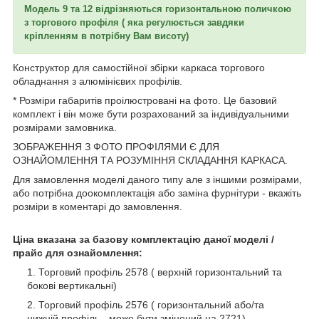
Модель 9 та 12 відрізняються горизонтальною поличкою
з торгового профіля ( яка регулюється завдяки
кріпленням в потрібну Вам висоту)
Конструктор для самостійної збірки каркаса торгового
обладнання з алюмінієвих профілів.
* Розміри габаритів проілюстровані на фото. Це базовий
комплект і він може бути розрахований за індивідуальними
розмірами замовника.
ЗОБРАЖЕННЯ З ФОТО ПРОФІЛЯМИ Є ДЛЯ
ОЗНАЙОМЛЕННЯ ТА РОЗУМІННЯ СКЛАДАННЯ КАРКАСА.
Для замовлення моделі даного типу але з іншими розмірами,
або потрібна доокомплектація або заміна фурнітури - вкажіть
розміри в коментарі до замовлення.
Ціна вказана за базову комплектацію даної моделі /
прайс для ознайомлення:
Торговий профіль 2578 ( верхній горизонтальний та
бокові вертикальні)
Торговий профіль 2576 ( горизонтальний або/та
нижній профіль - може бути змінений на 2721)