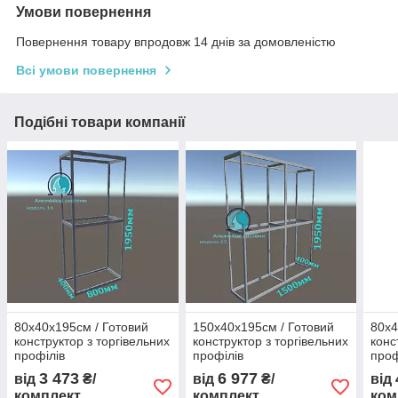
Умови повернення
Повернення товару впродовж 14 днів за домовленістю
Всі умови повернення
Подібні товари компанії
80х40х195см / Готовий
150х40х195см / Готовий
80х4
конструктор з торгівельних
конструктор з торгівельних
конс
профілів
профілів
проф
3 473
6 977
від
₴/
від
₴/
від
комплект
комплект
ком