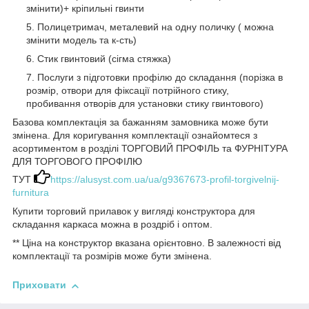
змінити)+ кріпильні гвинти
Полицетримач, металевий на одну поличку ( можна
змінити модель та к-сть)
Стик гвинтовий (сігма стяжка)
Послуги з підготовки профілю до складання (порізка в
розмір, отвори для фіксації потрійного стику,
пробивання отворів для установки стику гвинтового)
Базова комплектація за бажанням замовника може бути
змінена. Для коригування комплектації ознайомтеся з
асортиментом в розділі ТОРГОВИЙ ПРОФІЛЬ та ФУРНІТУРА
ДЛЯ ТОРГОВОГО ПРОФІЛЮ
ТУТ
https://alusyst.com.ua/ua/g9367673-profil-torgivelnij-
furnitura
Купити торговий прилавок у вигляді конструктора для
складання каркаса можна в роздріб і оптом.
** Ціна на конструктор вказана орієнтовно. В залежності від
комплектації та розмірів може бути змінена.
Приховати