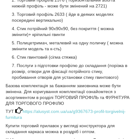
Торговий профіль 2576 ( горизонтальний або/та
нижній профіль - може бути змінений на 2721)
Торговий профіль 2633 ( йде в деяких моделях
посередині вертикально)
Стик потрійний 90х90х90, без покриття ( можна
змінити)+ кріпильні гвинти
Полицетримач, металевий на одну поличку ( можна
змінити модель та к-сть)
Стик гвинтовий (сігма стяжка)
Послуги з підготовки профілю до складання (порізка в
розмір, отвори для фіксації потрійного стику,
пробивання отворів для установки стику гвинтового)
Базова комплектація за бажанням замовника може бути
змінена. Для коригування комплектації ознайомтеся з
асортиментом в розділі ТОРГОВИЙ ПРОФІЛЬ та ФУРНІТУРА
ДЛЯ ТОРГОВОГО ПРОФІЛЮ
ТУТ
https://alusyst.com.ua/ua/g9367673-profil-torgivelnij-
furnitura
Купити торговий прилавок у вигляді конструктора для
складання каркаса можна в роздріб і оптом.