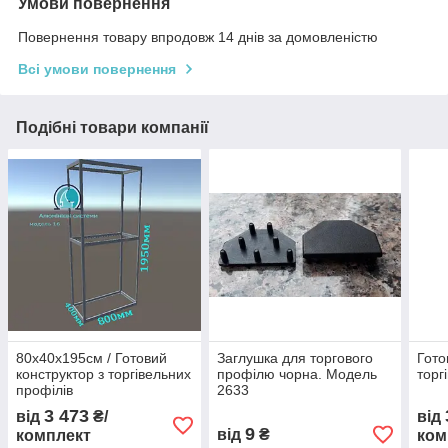
Умови повернення
Повернення товару впродовж 14 днів за домовленістю
Всі умови повернення
Подібні товари компанії
80х40х195см / Готовий
Заглушка для торгового
Гото
конструктор з торгівельних
профілю чорна. Модель
торг
профілів
2633
3 473
від
₴/
від
9
від
₴
комплект
ком