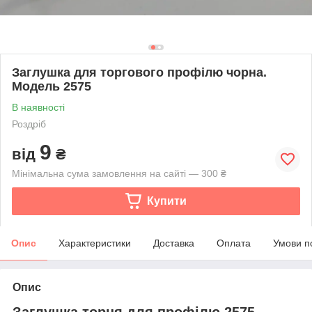
Заглушка для торгового профілю чорна.
Модель 2575
В наявності
Роздріб
9
від
₴
Мінімальна сума замовлення на сайті — 300 ₴
Купити
Опис
Характеристики
Доставка
Оплата
Умови п
Опис
Заглушка торця для профілю 2575.