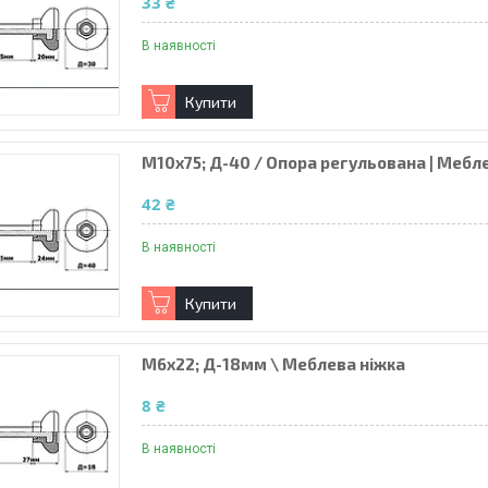
33 ₴
В наявності
Купити
М10х75; Д-40 / Опора регульована | Мебл
42 ₴
В наявності
Купити
М6х22; Д-18мм \ Меблева ніжка
8 ₴
В наявності