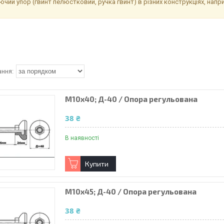
ючий упор (гвинт пелюстковий, ручка гвинт) в різних конструкціях, напр
М10х40; Д-40 / Опора регульована
38 ₴
В наявності
Купити
М10х45; Д-40 / Опора регульована
38 ₴