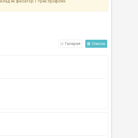
иклад як фіксатор Т-трек профілях.
Галерея
Список