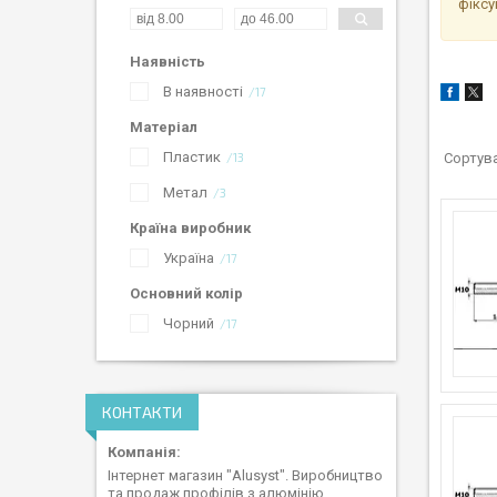
фіксу
Наявність
В наявності
17
Матеріал
Пластик
13
Метал
3
Країна виробник
Україна
17
Основний колір
Чорний
17
КОНТАКТИ
Інтернет магазин "Alusyst". Виробництво
та продаж профілів з алюмінію.