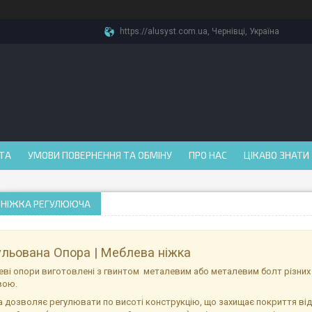
https://alusyst.com.ua, Чернівці, Україна
АТА
УМОВИ ПОВЕРНЕННЯ ТА ОБМІНУ
ПРО НАС
ЦІКАВО ЗНАТИ
/ НІЖКА РЕГУЛЮЮЧА
ульована Опора | Меблева ніжка
ві опори виготовлені з гвинтом металевим або металевим болт різних
вою.
 дозволяє регулювати по висоті конструкцію, що захищає покриття ві