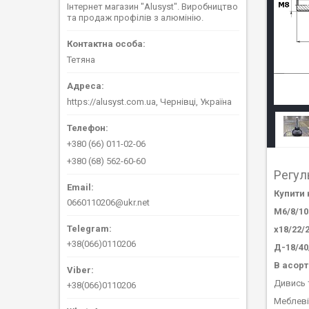
Інтернет магазин "Alusyst". Виробництво
та продаж профілів з алюмінію.
Тетяна
https://alusyst.com.ua, Чернівці, Україна
+380 (66) 011-02-06
+380 (68) 562-60-60
Регул
Купити 
0660110206@ukr.net
М6/8/10
х18/22/
+38(066)0110206
Д-18/40
В асорт
Дивись 
+38(066)0110206
Меблеві