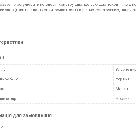
озволяє регулювати по висоті конструкцію, що захищає покриття від п
ий упор (гвинт пелюстковий, ручка гвинт) в різних конструкціях, наприк
теристики
ВНІ
ник
Власне ви
 виробник
Україна
ал
Метал
ий колір
Чорний
мація для замовлення
 ₴