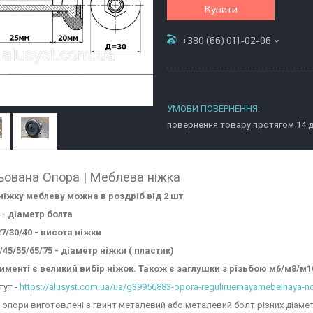
Купити
+380 (66) 011-02-06
повернення товару протягом 14 
ьована Опора | Меблева ніжка
ніжку меблеву можна в роздріб від 2 шт
 - діаметр болта
27/30/40 - висота ніжки
/45/55/65/75 - діаметр ніжки ( пластик)
именті є великий вибір ніжок. Також є заглушки з різьбою м6/м8/м1
тут -
https://alusyst.com.ua/ua/g39956883-opora-reguliruemayamebelnaya-n
 опори виготовлені з гвинт металевий або металевий болт різних діаме