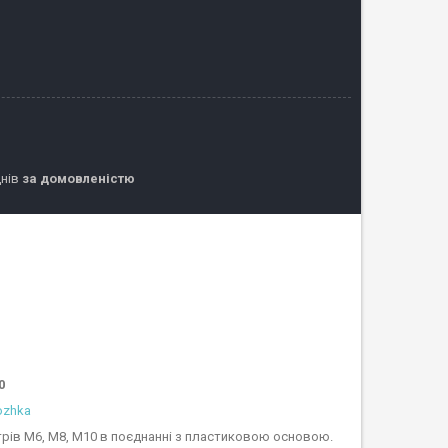
днів
за домовленістю
0
ozhka
трів М6, М8, М10 в поєднанні з пластиковою основою.