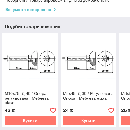
Повернення товару впродовж 14 днів за домовленістю
Всі умови повернення
Подібні товари компанії
М10х75; Д-40 / Опора
М8х45; Д-30 / Регульована
М8х5
регульована | Меблева
Опора | Меблева ніжка
Опор
ніжка
42
24
26
₴
₴
Купити
Купити