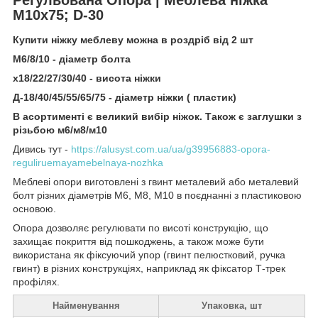
М10х75; D-30
Купити ніжку меблеву можна в роздріб від 2 шт
М6/8/10 - діаметр болта
х18/22/27/30/40 - висота ніжки
Д-18/40/45/55/65/75 - діаметр ніжки ( пластик)
В асортименті є великий вибір ніжок. Також є заглушки з
різьбою м6/м8/м10
Дивись тут -
https://alusyst.com.ua/ua/g39956883-opora-
reguliruemayamebelnaya-nozhka
Меблеві опори виготовлені з гвинт металевий або металевий
болт різних діаметрів М6, М8, М10 в поєднанні з пластиковою
основою.
Опора дозволяє регулювати по висоті конструкцію, що
захищає покриття від пошкоджень, а також може бути
використана як фіксуючий упор (гвинт пелюстковий, ручка
гвинт) в різних конструкціях, наприклад як фіксатор Т-трек
профілях.
Найменування
Упаковка, шт