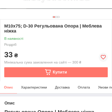
М10х75; D-30 Регульована Опора | Меблева
ніжка
В наявності
Роздріб
33
₴
Мінімальна сума замовлення на сайті — 300 ₴
Купити
Опис
Характеристики
Доставка
Оплата
Умови п
Опис
Регульована Опора | Меблева ніжка