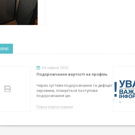
ВИНИ
04 червня 2026
Подорожчання вартості на профіль
Через суттєве подорожчання та дифіцит
сировини, планується поступове
подорожчання цін.
Повна версія новини