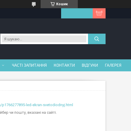
Кошик
ЧАСТІ ЗАПИТАННЯ
КОНТАКТИ
ВІДГУКИ
ГАЛЕРЕЯ
ua/p1766277895-led-ekran-svetodiodnyj.html
ер чи пошту, вказані на сайті.