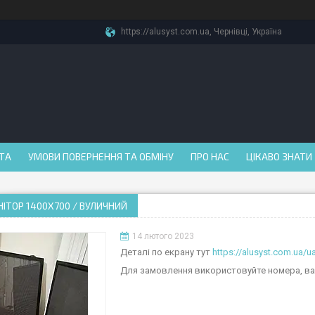
https://alusyst.com.ua, Чернівці, Україна
АТА
УМОВИ ПОВЕРНЕННЯ ТА ОБМІНУ
ПРО НАС
ЦІКАВО ЗНАТИ
ІТОР 1400Х700 / ВУЛИЧНИЙ
14 лютого 2023
Деталі по екрану тут
https://alusyst.com.ua/
Для замовлення використовуйте номера, вайб