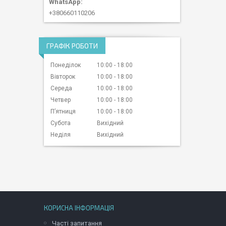
+380660110206
ГРАФІК РОБОТИ
Понеділок
10:00
18:00
Вівторок
10:00
18:00
Середа
10:00
18:00
Четвер
10:00
18:00
Пʼятниця
10:00
18:00
Субота
Вихідний
Неділя
Вихідний
КОРИСНА ІНФОРМАЦІЯ
Часті запитання