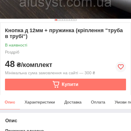
Кнопка д 12мм + пружинка (кріплення "труба
в трубі")
В наявності
Роздріб
48
₴/комплект
Мінімальна сума замовлення на сайті — 300 ₴
Купити
Опис
Характеристики
Доставка
Оплата
Умови п
Опис
Пружинка однарна.