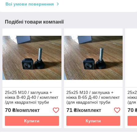
Всі умови повернення
Подібні товари компанії
25х25 М10 / заглушка +
25х25 М10 / заглушка +
25х2
ніжка В-40 Д-40 / комплект
ніжка В-65 Д-40 / комплект
ніжк
/для квадратної труби
/для квадратної труби
/для
70
71
70
₴/комплект
₴/комплект
₴
Купити
Купити