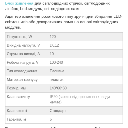
Блок живлення
для світлодіодних стрічок, світлодіодних
лінійок, Led-модуль, світлодіодних ламп.
Адаптер живлення розеткового типу зручні для збирання LED-
світильників або декоративних ламп на основі світлодіодних
модулів.
Потужність, W
120
Вихідна напруга, V
DC12
Струм на виході, А
10
Робоча напруга, V
100-240
Тип охолодження
Пасивне
Матеріал корпусу
пластик
Розмір, мм
140*60*30
Клас захисту
IP20 (захист від проникнення води
немає)
Клас якості
Стандарт
Гарантія, м
6