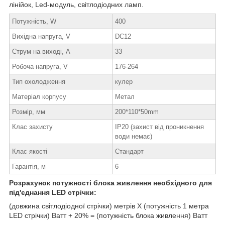
лінійок, Led-модуль, світлодіодних ламп.
Потужність, W
400
Вихідна напруга, V
DC12
Струм на виході, А
33
Робоча напруга, V
176-264
Тип охолодження
кулер
Матеріал корпусу
Метал
Розмір, мм
200*110*50mm
Клас захисту
IP20 (захист від проникнення
води немає)
Клас якості
Стандарт
Гарантія, м
6
Розрахунок потужності блока живлення необхідного для
під'єднання LED стрічки:
(довжина світлодіодної стрічки) метрів Х (потужність 1 метра
LED стрічки) Ватт + 20% = (потужність блока живлення) Ватт