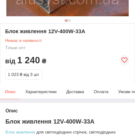
Блок живлення 12V-400W-33А
Немає в наявності
Тільки опт
1 240
від
₴
1 023 ₴
від 3 шт.
Опис
Характеристики
Доставка
Оплата
Умови п
Опис
Блок живлення 12V-400W-33А
Блок живлення
для світлодіодних стрічок, світлодіодних