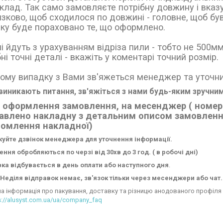
клад. Так само замовляєте потрібну довжину і вказу
язково, щоб сходилося по довжині - головне, щоб б
ку буде пораховано те, що оформлено.
і йдуть з урахуванням відріза пили - тобто не 500мм
ні точні деталі - вкажіть у коментарі точний розмір.
ому випадку з Вами зв'яжеться менеджер та уточни
иникають питання, зв'яжіться з нами будь-яким зручним
 оформлення замовлення, на месенджер ( номера
авлено накладну з детальним описом замовлення
йомлення накладної)
куйте дзвінок менеджера для уточнення інформації.
ння обробляються по черзі від 30хв до 3 год. ( в робочі дні)
ка відбувається в день оплати або наступного дня
.
Неділя відправок немає, зв'язок тільки через месенджери або чат.
а інформація про пакування, доставку та різницю анодованого профіля 
s://alusyst.com.ua/ua/company_faq