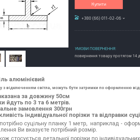
Купити
+380 (66) 011-02-06
повернення товару протягом 14 
іль алюмінієвий
ку з відключенням світла, можуть бути затримки по оформленню ві
вказана за довжину 50см
и йдуть по 3 та 6 метрів.
альне замовлення 300грн
ливість індивідуальної порізки та відправки су
потрібно суцільну планку 1 метр, наприклад - оформ
лення Ви вказуєте потрібний розмір.
кож стосується детальної порізки по індивідуальних 