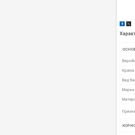
Харак
ОСНО
Вироб
Країна
Вид ба
Марка
Матері
Призна
КОРИ