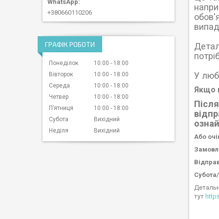
напри
+380660110206
обов'
випад
ГРАФІК РОБОТИ
Детал
потріб
Понеділок
10:00
18:00
У люб
Вівторок
10:00
18:00
Середа
10:00
18:00
Якщо в
Четвер
10:00
18:00
Після
Пʼятниця
10:00
18:00
відпр
Субота
Вихідний
озна
Неділя
Вихідний
Або очі
Замовле
Відправ
Субота/
Детальн
тут
http