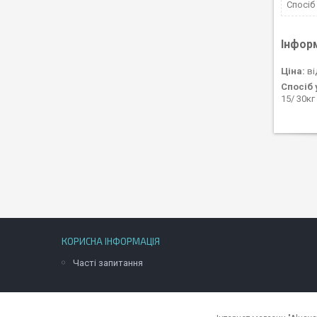
Спосіб
Інфор
Ціна:
ві
Спосіб 
15/ 30к
КОРИСНА ІНФОРМАЦІЯ
Часті запитання