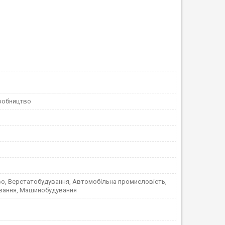
робництво
во, Верстатобудування, Автомобільна промисловість,
вання, Машинобудування