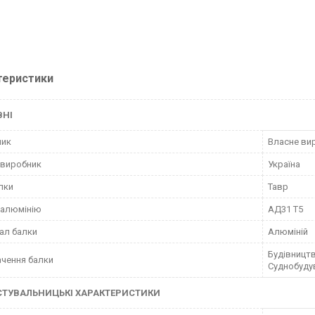
теристики
ВНІ
ник
Власне ви
 виробник
Україна
лки
Тавр
 алюмінію
АД31 Т5
ал балки
Алюміній
Будівницт
чення балки
Суднобуду
СТУВАЛЬНИЦЬКІ ХАРАКТЕРИСТИКИ