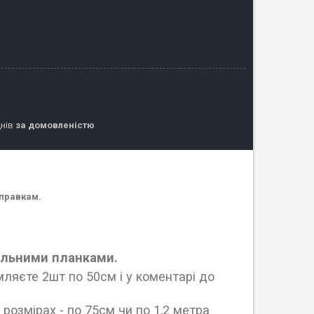
днів
за домовленістю
дправкам.
цільними планками.
ляєте 2шт по 50см і у коментарі до
розмірах - по 75см чи по 1,2 метра