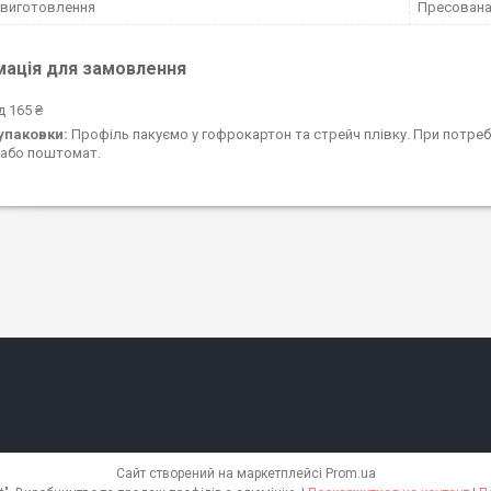
 виготовлення
Пресован
мація для замовлення
д 165 ₴
упаковки:
Профіль пакуємо у гофрокартон та стрейч плівку. При потреб
г або поштомат.
Сайт створений на маркетплейсі
Prom.ua