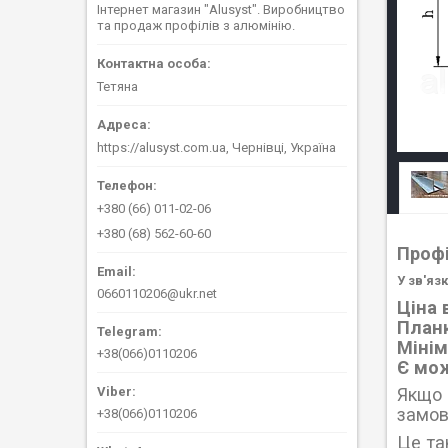
Інтернет магазин "Alusyst". Виробництво
та продаж профілів з алюмінію.
Тетяна
https://alusyst.com.ua, Чернівці, Україна
+380 (66) 011-02-06
+380 (68) 562-60-60
Проф
У зв'яз
0660110206@ukr.net
Ціна 
Планк
Мінім
+38(066)0110206
Є мож
Якщо 
замов
+38(066)0110206
Це та