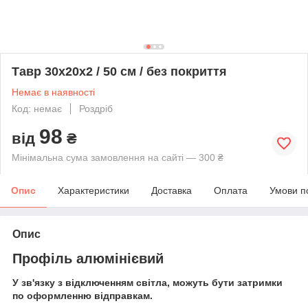
Тавр 30х20х2 / 50 см / без покриття
Немає в наявності
Код: немає
Роздріб
98
від
₴
Мінімальна сума замовлення на сайті — 300 ₴
Опис
Характеристики
Доставка
Оплата
Умови п
Опис
Профіль алюмінієвий
У зв'язку з відключенням світла, можуть бути затримки
по оформленню відправкам.