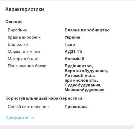
Характеристики
Основні
Виробник
Власне виробництво
Країна виробник
Україна
Вид балки
Тавр
Марка алюмінію
АД31 Т5
Матеріал балки
Алюміній
Призначення балки
Будівництво,
Верстатобудування,
Автомобільна
промисловість,
Суднобудування,
Машинобудування
Користувальницькі характеристики
Спосіб виготовлення
Пресована
Приховати