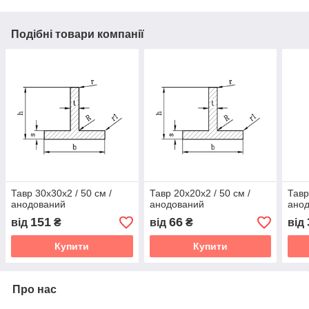
Подібні товари компанії
Тавр 30х30х2 / 50 см /
Тавр 20х20х2 / 50 см /
Тавр
анодований
анодований
ано
151
66
від
₴
від
₴
від
Купити
Купити
Про нас