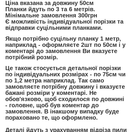
Ціна вказана за довжину 50см
Планки йдуть по 3 та 6 метрів.
Мінімальне замовлення 300грн
Є можливість індивідуальної порізки та
відправки суцільними планками.
Якщо потрібно суцільну планку 1 метр,
наприклад - оформляєте 2шт по 50см і у
коментарі до замовлення Ви вказуєте
потрібний розмір.
Це також стосується детальної порізки
по індивідуальних розмірах - по 75см чи
по 1,2 метра наприклад. Так само
замовляєте потрібну довжину і вказуєте
бажані розміри у коментарі. Не
обов'язково, щоб сходилося по довжині
- головне, щоб був коментар до
замовлення. В інакшому випадку буде
пораховано те, що оформлено.
Деталі йдуть з урахуванням відріза пили