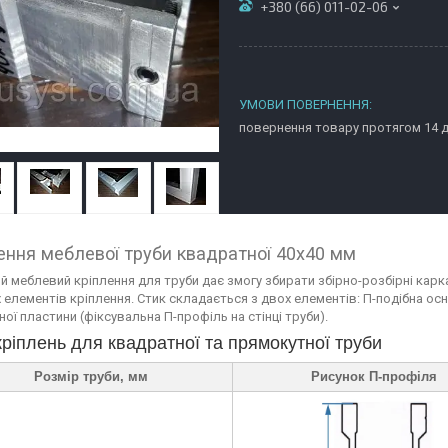
+380 (66) 011-02-06
повернення товару протягом 14 
ення меблевої труби квадратної 40х40 мм
й меблевий кріплення для труби дає змогу збирати збірно-розбірні карк
 елементів кріплення. Стик складається з двох елементів: П-подібна о
ої пластини (фіксувальна П-профіль на стінці труби).
кріплень для квадратної та прямокутної труби
Розмір труби, мм
Рисунок П-профіля