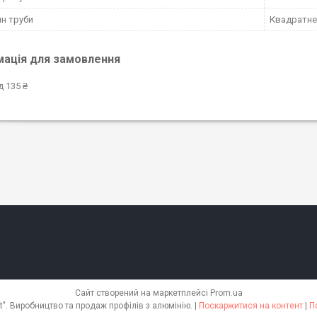
н труби
Квадратне
мація для замовлення
д 135 ₴
Сайт створений на маркетплейсі
Prom.ua
Інтернет магазин "Alusyst". Виробництво та продаж профілів з алюмінію. |
Поскаржитися на контент
|
П