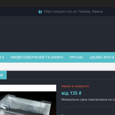
https://alusyst.com.ua, Чернівці, Україна
АТА
УМОВИ ПОВЕРНЕННЯ ТА ОБМІНУ
ПРО НАС
ЦІКАВО ЗНАТИ
ММ
Немає в наявності
від
135 ₴
Мінімальна сума замовлення на са