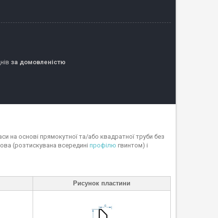
днів
за домовленістю
аси на основі прямокутної та/або квадратної труби без
снова (розтискувана всередині
профілю
гвинтом) і
Рисунок пластини