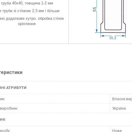
труба 40х40, товщина 1-2 мм
 труби зі стінкою 2,3 мм і більше
бно додаткове хутро. обробка стінок
кріплення
теристики
НІ АТРИБУТИ
ник
Власне ви
 виробник
Україна
ВНІ
иробу
Нове