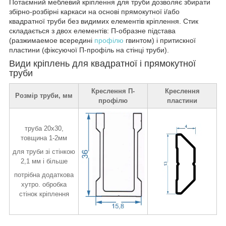
Потаємний меблевий кріплення для труби дозволяє збирати
збірно-розбірні каркаси на основі прямокутної і/або
квадратної труби без видимих елементів кріплення. Стик
складається з двох елементів: П-образне підстава
(разжимаемое всередині
профілю
гвинтом) і притискної
пластини (фіксуючої П-профіль на стінці труби).
Види кріплень для квадратної і прямокутної
труби
Креслення П-
Креслення
Розмір труби, мм
профілю
пластини
труба 20х30,
товщина 1-2мм
для труби зі стінкою
2,1 мм і більше
потрібна додаткова
хутро. обробка
стінок кріплення