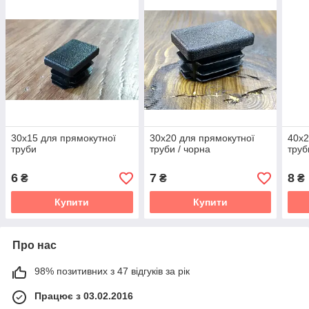
30х15 для прямокутної
30х20 для прямокутної
40х2
труби
труби / чорна
труб
6
7
8
₴
₴
₴
Купити
Купити
Про нас
98% позитивних з 47 відгуків за рік
Працює з 03.02.2016