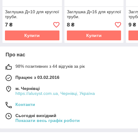
Заглушка Д=10 для круглої
Заглушка Д=16 для круглої
Загл
труби.
труби.
труб
7
8
9
₴
₴
₴
Купити
Купити
Про нас
98% позитивних з 44 відгуків за рік
Працює з 03.02.2016
м. Чернівці
https://alusyst.com.ua, Чернівці, Україна
Контакти
Сьогодні вихідний
Показати весь графік роботи