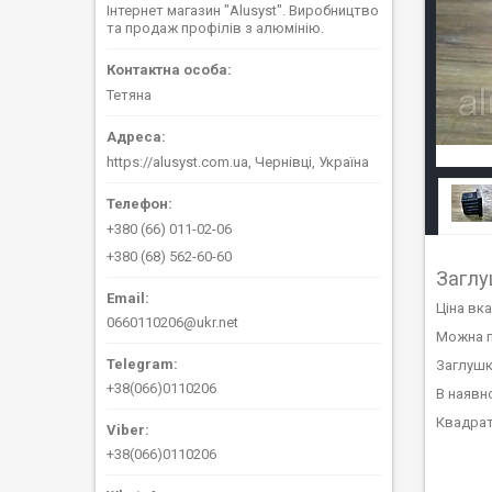
Інтернет магазин "Alusyst". Виробництво
та продаж профілів з алюмінію.
Тетяна
https://alusyst.com.ua, Чернівці, Україна
+380 (66) 011-02-06
+380 (68) 562-60-60
Заглу
Ціна вк
0660110206@ukr.net
Можна п
Заглушк
+38(066)0110206
В наявн
Квадрат
+38(066)0110206