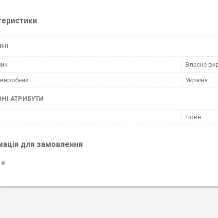
теристики
ВНІ
ник
Власне ви
 виробник
Україна
НІ АТРИБУТИ
Нове
мація для замовлення
 ₴