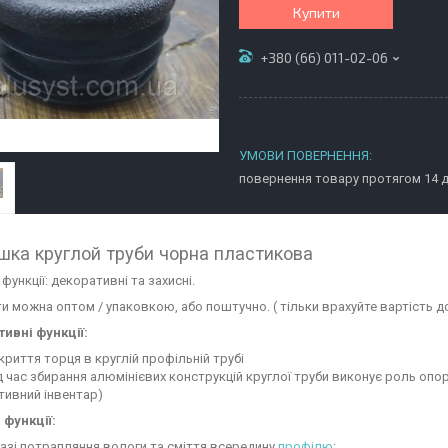
Купити
+380 (66) 011-02-06
повернення товару протягом 14 
шка круглой труби чорна пластикова
функції: декоративні та захисні.
и можна оптом / упаковкою, або поштучно. ( тільки врахуйте вартість до
ивні функції:
криття торця в круглій профільній трубі
д час збирання алюмінієвих конструкцій круглої труби виконує роль опори
тивний інвентар)
 функції:
разі потрапляння вологи та сміття всередину
профілю
;