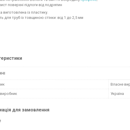
хист поверхні підлоги від подряпин
а виготовлена із пластику.
ь для труб із товщиною стінки: від 1 до 2,5 мм
теристики
ВНІ
ник
Власне ви
 виробник
Україна
мація для замовлення
₴