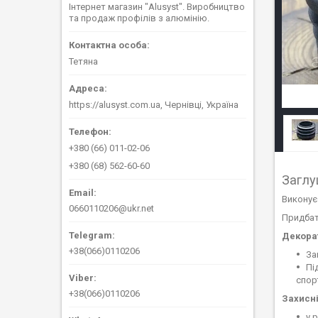
Інтернет магазин "Alusyst". Виробництво
та продаж профілів з алюмінію.
Тетяна
https://alusyst.com.ua, Чернівці, Україна
+380 (66) 011-02-06
+380 (68) 562-60-60
Заглу
Виконує 
0660110206@ukr.net
Придбат
Декорат
+38(066)0110206
За
Пі
спор
+38(066)0110206
Захисні
у 