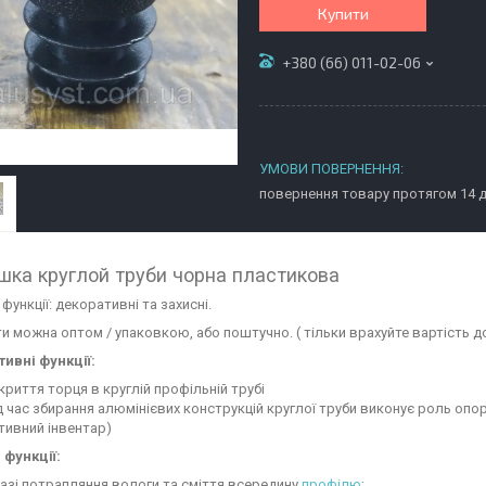
Купити
+380 (66) 011-02-06
повернення товару протягом 14 
шка круглой труби чорна пластикова
функції: декоративні та захисні.
и можна оптом / упаковкою, або поштучно. ( тільки врахуйте вартість до
ивні функції:
криття торця в круглій профільній трубі
д час збирання алюмінієвих конструкцій круглої труби виконує роль опори
тивний інвентар)
 функції:
разі потрапляння вологи та сміття всередину
профілю
;