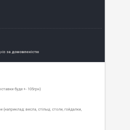
днів
за домовленістю
ставки буде +- 105грн)
 (наприклад: весла, стільці, столи, гойдалки,