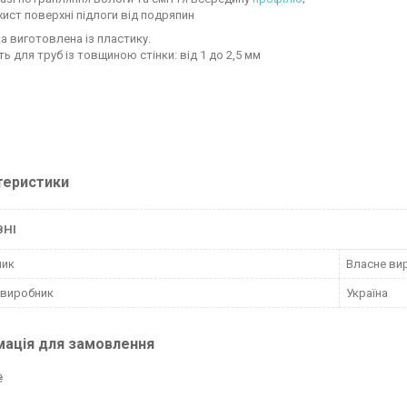
хист поверхні підлоги від подряпин
а виготовлена із пластику.
ь для труб із товщиною стінки: від 1 до 2,5 мм
теристики
ВНІ
ник
Власне ви
 виробник
Україна
мація для замовлення
₴