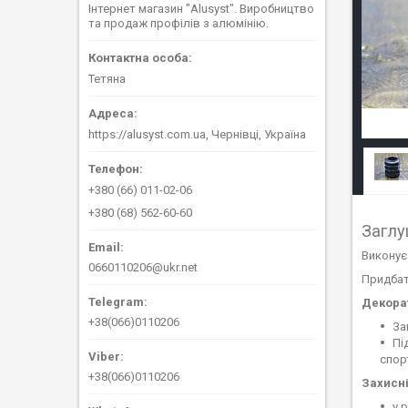
Інтернет магазин "Alusyst". Виробництво
та продаж профілів з алюмінію.
Тетяна
https://alusyst.com.ua, Чернівці, Україна
+380 (66) 011-02-06
+380 (68) 562-60-60
Заглу
Виконує 
0660110206@ukr.net
Придбат
Декорат
+38(066)0110206
За
Пі
спор
+38(066)0110206
Захисні
у 