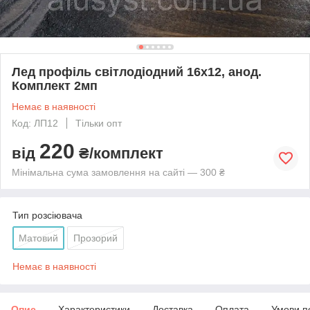
Лед профіль світлодіодний 16х12, анод.
Комплект 2мп
Немає в наявності
Код: ЛП12
Тільки опт
220
від
₴/комплект
Мінімальна сума замовлення на сайті — 300 ₴
Тип розсіювача
Матовий
Прозорий
Немає в наявності
Опис
Характеристики
Доставка
Оплата
Умови п