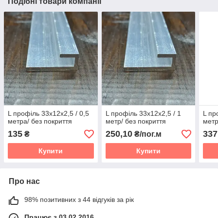
Подібні товари компанії
L профіль 33х12х2,5 / 0,5
L профіль 33х12х2,5 / 1
L пр
метра/ без покриття
метр/ без покриття
метр
135
250,10
337
₴
₴/пог.м
Купити
Купити
Про нас
98% позитивних з 44 відгуків за рік
Працює з 03.02.2016