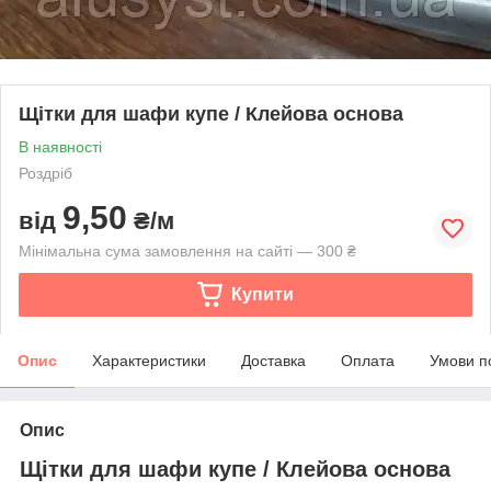
Щітки для шафи купе / Клейова основа
В наявності
Роздріб
9,50
від
₴/м
Мінімальна сума замовлення на сайті — 300 ₴
Купити
Опис
Характеристики
Доставка
Оплата
Умови п
Опис
Щітки для шафи купе / Клейова основа