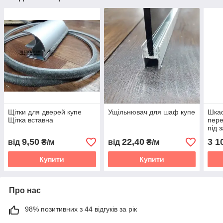
Щітки для дверей купе
Ущільнювач для шаф купе
Шкаф
Щітка вставна
пере
під 
9,50
22,40
3 1
від
₴/м
від
₴/м
Купити
Купити
Про нас
98% позитивних з 44 відгуків за рік