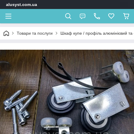
alusyst.com.ua
Товари та послуги
Шкаф купе / профіль алюмінієвий та