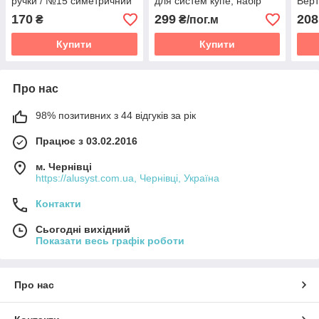
ручки / №15 симетричний
для систем купе, набір
Верт
170
299
208
₴
₴/пог.м
Купити
Купити
Про нас
98% позитивних з 44 відгуків за рік
Працює з 03.02.2016
м. Чернівці
https://alusyst.com.ua, Чернівці, Україна
Контакти
Сьогодні вихідний
Показати весь графік роботи
Про нас