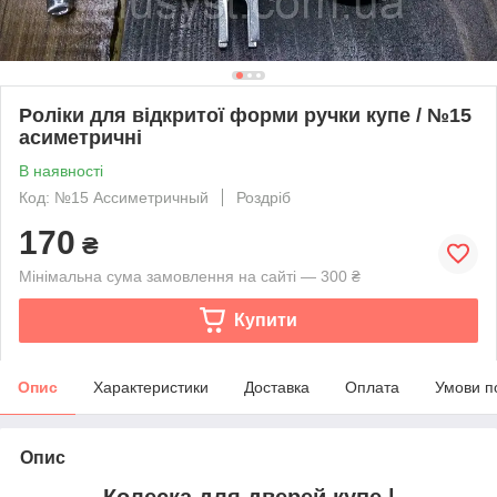
Роліки для відкритої форми ручки купе / №15
асиметричні
В наявності
Код: №15 Ассиметричный
Роздріб
170
₴
Мінімальна сума замовлення на сайті — 300 ₴
Купити
Опис
Характеристики
Доставка
Оплата
Умови п
Опис
Колеска для дверей купе |