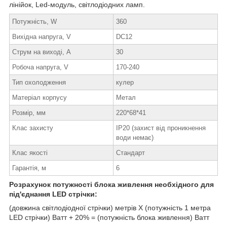
лінійок, Led-модуль, світлодіодних ламп.
Потужність, W
360
Вихідна напруга, V
DC12
Струм на виході, А
30
Робоча напруга, V
170-240
Тип охолодження
кулер
Матеріал корпусу
Метал
Розмір, мм
220*68*41
Клас захисту
IP20 (захист від проникнення
води немає)
Клас якості
Стандарт
Гарантія, м
6
Розрахунок потужності блока живлення необхідного для
під'єднання LED стрічки:
(довжина світлодіодної стрічки) метрів Х (потужність 1 метра
LED стрічки) Ватт + 20% = (потужність блока живлення) Ватт