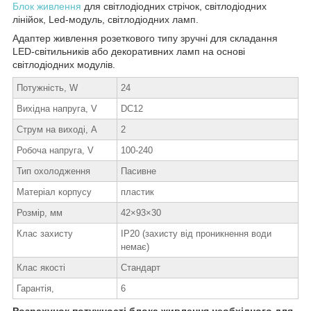
Блок живлення
для світлодіодних стрічок, світлодіодних
лінійок, Led-модуль, світлодіодних ламп.
Адаптер живлення розеткового типу зручні для складання
LED-світильників або декоративних ламп на основі
світлодіодних модулів.
Потужність, W
24
Вихідна напруга, V
DC12
Струм на виході, А
2
Робоча напруга, V
100-240
Тип охолодження
Пасивне
Матеріал корпусу
пластик
Розмір, мм
42×93×30
Клас захисту
IP20 (захисту від проникнення води
немає)
Клас якості
Стандарт
Гарантія,
6