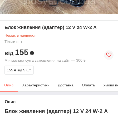
Блок живлення (адаптер) 12 V 24 W-2 А
Немає в наявності
Тільки опт
155
від
₴
Мінімальна сума замовлення на сайті — 300 ₴
155 ₴
від 5 шт.
Опис
Характеристики
Доставка
Оплата
Умови п
Опис
Блок живлення (адаптер) 12 V 24 W-2 А