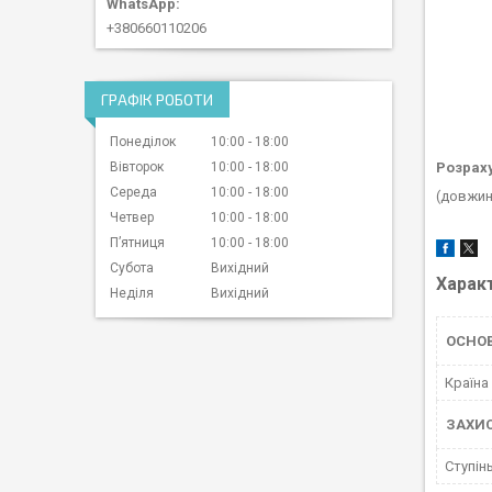
+380660110206
ГРАФІК РОБОТИ
Понеділок
10:00
18:00
Вівторок
10:00
18:00
Розраху
Середа
10:00
18:00
(довжин
Четвер
10:00
18:00
Пʼятниця
10:00
18:00
Субота
Вихідний
Харак
Неділя
Вихідний
ОСНОВ
Країна
ЗАХИС
Ступінь