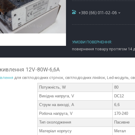
+380 (66) 011-02-06
повернення товару протягом 14 
живлення 12V-80W-6,6А
ивлення
для світлодіодних стрічок, світлодіодних лінійок, Led-модуль, с
Потужність, W
80
Вихідна напруга, V
DC12
Струм на виході, А
6,6
Робоча напруга, V
170-240
Тип охолодження
Пасивне
Матеріал корпусу
Метал