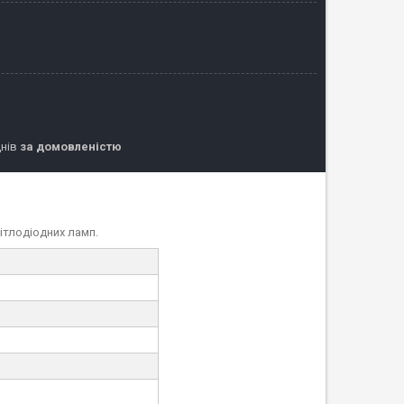
днів
за домовленістю
вітлодіодних ламп.