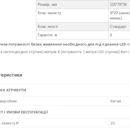
Розмір, мм
115*78*36
Клас захисту
IP20 (захи
немає)
Клас якості
Стандарт
Гарантія, м
6
нок потужності блока живлення необхідного для під'єднання LED с
а світлодіодної стрічки) метрів Х (потужність 1 метра LED стрічки) Ватт
теристики
НІ АТРИБУТИ
 виробник
Китай
Т І УМОВИ ЕКСПЛУАТАЦІЇ
 захисту IP
20