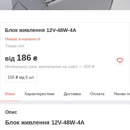
Блок живлення 12V-48W-4А
Немає в наявності
Тільки опт
186
від
₴
Мінімальна сума замовлення на сайті — 300 ₴
155 ₴
від 5 шт.
Опис
Характеристики
Доставка
Оплата
Умови п
Опис
Блок живлення 12V-48W-4А