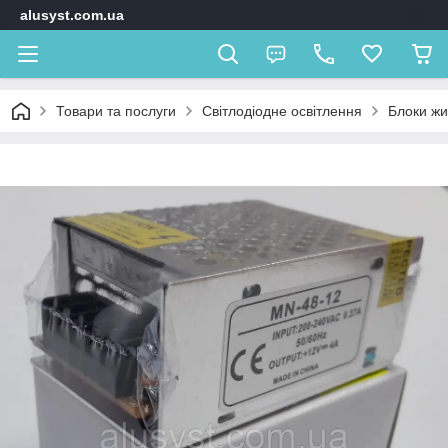
alusyst.com.ua
Товари та послуги
Світлодіодне освітлення
Блоки ж