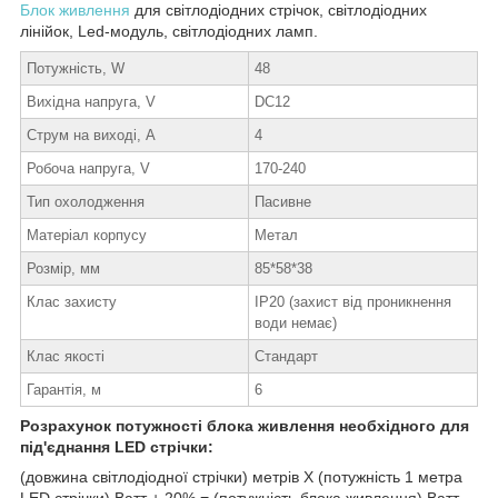
Блок живлення
для світлодіодних стрічок, світлодіодних
лінійок, Led-модуль, світлодіодних ламп.
Потужність, W
48
Вихідна напруга, V
DC12
Струм на виході, А
4
Робоча напруга, V
170-240
Тип охолодження
Пасивне
Матеріал корпусу
Метал
Розмір, мм
85*58*38
Клас захисту
IP20 (захист від проникнення
води немає)
Клас якості
Стандарт
Гарантія, м
6
Розрахунок потужності блока живлення необхідного для
під'єднання LED стрічки:
(довжина світлодіодної стрічки) метрів Х (потужність 1 метра