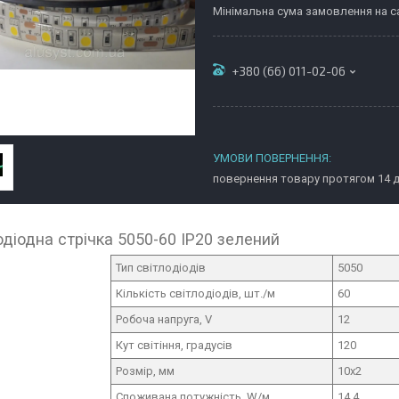
Мінімальна сума замовлення на са
+380 (66) 011-02-06
повернення товару протягом 14 
одіодна стрічка 5050-60 IP20 зелений
Тип світлодіодів
5050
Кількість світлодіодів, шт./м
60
Робоча напруга, V
12
Кут світіння, градусів
120
Розмір, мм
10х2
Споживана потужність, W/м
14,4