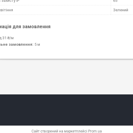
 захисту IP
65
світіння
Зелений
мація для замовлення
д 31 ₴/м
льне замовлення:
5 м
Сайт створений на маркетплейсі
Prom.ua