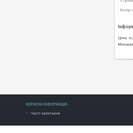
Ступінь
Колір 
Інфор
Ціна:
ві
Мініма
КОРИСНА ІНФОРМАЦІЯ
Часті запитання