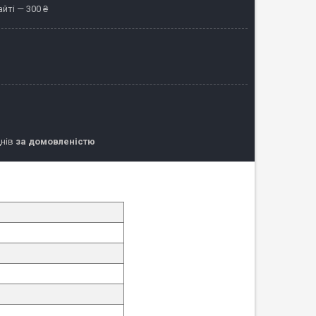
йті — 300 ₴
днів
за домовленістю