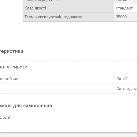
Клас якості
стандарт
Термін експлуатації, годинника
35000
теристики
НІ АТРИБУТИ
 виробник
Китай
Світлодіод
мація для замовлення
д 62 ₴