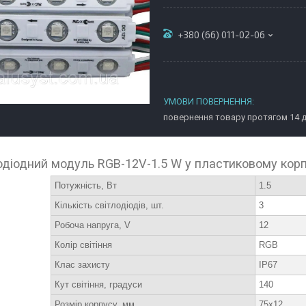
+380 (66) 011-02-06
повернення товару протягом 14 
одіодний модуль RGB-12V-1.5 W у пластиковому корп
Потужність, Вт
1.5
Кількість світлодіодів, шт.
3
Робоча напруга, V
12
Колір світіння
RGB
Клас захисту
IP67
Кут світіння, градуси
140
Розмір корпусу, мм
75х12