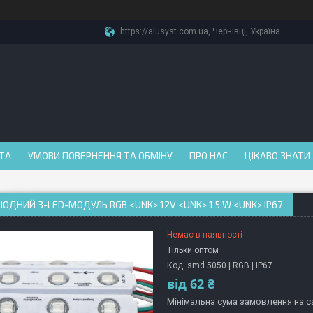
https://alusyst.com.ua, Чернівці, Україна
АТА
УМОВИ ПОВЕРНЕННЯ ТА ОБМІНУ
ПРО НАС
ЦІКАВО ЗНАТИ
ІОДНИЙ 3-LED-МОДУЛЬ RGB <UNK> 12V <UNK> 1.5 W <UNK> IP67
Немає в наявності
Тільки оптом
Код:
smd 5050 | RGB | IP67
від
62 ₴
Мінімальна сума замовлення на са