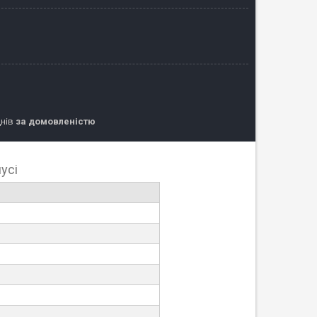
днів
за домовленістю
усі