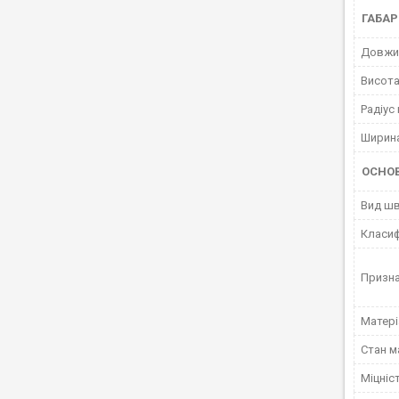
ГАБАР
Довжи
Висот
Радіус
Ширина
ОСНО
Вид ш
Класиф
Призн
Матер
Стан м
Міцніс