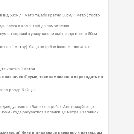
 від 50см / 1 метр та/або кратно 50см/ 1 метр ( тобто
удь ласка в коментарі до замовлення.
сума в корзині з урахуванням змін, якщо все по 50см
4шт по 1 метру). Якщо потрібно інакше - вкажіть в
 та кратно 3 метри.
е зазначеної суми, таке замовлення переходить по
я по роздрібній ціні.
и індивідуально по Ваших потребах. Але врахуйте що
1205мм - буде рахуватися з планки 1,5 метра + залишок
амовленні) буде відправлено накладну з детальним