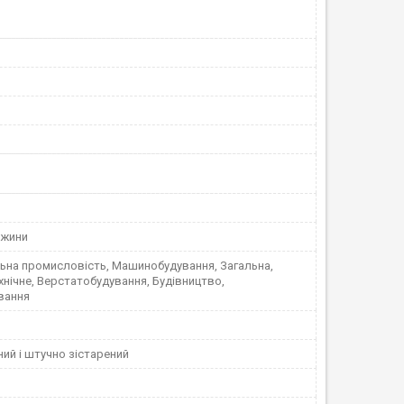
вжини
ьна промисловість, Машинобудування, Загальна,
нічне, Верстатобудування, Будівництво,
вання
ий і штучно зістарений