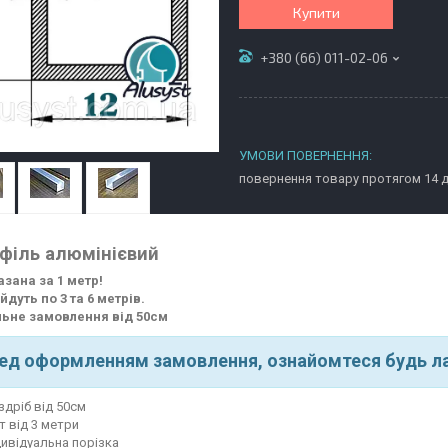
Купити
+380 (66) 011-02-06
повернення товару протягом 14 
філь алюмінієвий
азана за 1 метр!
йдуть по 3 та 6 метрів.
льне замовлення від 50см
ед оформленням замовлення, ознайомтеся будь ла
здріб від 50см
т від 3 метри
дивідуальна порізка