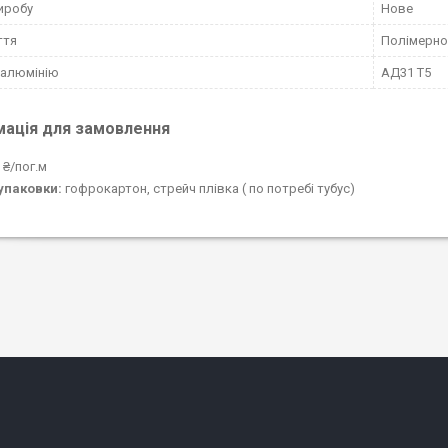
иробу
Нове
ття
Полімерн
 алюмінію
АД31 Т5
мація для замовлення
 ₴/пог.м
упаковки:
гофрокартон, стрейч плівка ( по потребі тубус)