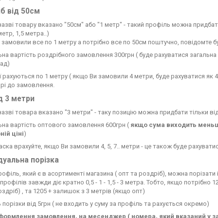
б від 50см
азві товару вказано "50см" або "1 метр" - такий профіль можна придбати
метр, 1,5 метра..)
 замовили все по 1 метру а потрібно все по 50см поштучно, повідомте б
ьна вартість роздрібного замовлення 300грн ( буде рахуватися загальна 
ад)
ії рахуються по 1 метру ( якщо Ви замовили 4 метри, буде рахуватися як 
рі до замовлення.
д 3 метри
назві товара вказано "3 метри" - таку позицію можна придбати тільки від
ьна вартість оптового замовлення 600грн (
якщо сума виходить меньш
ній ціні
)
ласка врахуйте, якщо Ви замовили 4, 5, 7.. метри - це також буде рахуватис
дуальна порізка
рофіль, який є в асортименті магазина ( опт та роздріб), можна порізат
рофілів завжди діє кратно 0,5 - 1 - 1,5 - 3 метра. Тобто, якщо потрібно 
здріб) , та 1205 + залишок з 3 метрів (якщо опт)
 порізки від 5грн ( не входить у суму за профіль та рахується окремо)
формлення замовлення, на месенджер ( номера, який вказаний у з