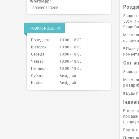
Роздрі
+380660110206
Якщо в н
50см, 1 
Якщо Ви
ГРАФІК РОБОТИ
Мінімал
Понеділок
10:00
18:00
наприкл
Вівторок
10:00
18:00
!! Позиц
комента
Середа
10:00
18:00
Четвер
10:00
18:00
Опт ві
Пʼятниця
10:00
18:00
Якщо в 
Субота
Вихідний
Мінімал
Неділя
Вихідний
роздріб
!! Будь 
Індиві
Ввесь п
продаж п
(якщо ро
Вартість
Після о