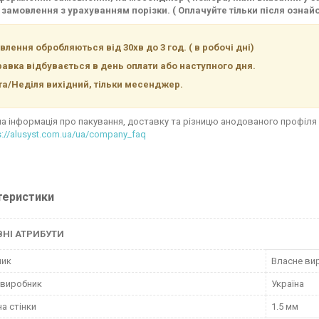
замовлення з урахуванням порізки. ( Оплачуйте тільки після ознай
лення обробляються від 30хв до 3 год. ( в робочі дні)
равка відбувається в день оплати або наступного дня.
та/Неділя вихідний, тільки месенджер.
а інформація про пакування, доставку та різницю анодованого профіля 
s://alusyst.com.ua/ua/company_faq
теристики
НІ АТРИБУТИ
ник
Власне ви
 виробник
Україна
а стінки
1.5 мм