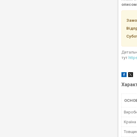
описом 
Замов
Відп
Субо
Детальн
тут
http
Харак
ОСНОВ
Вироб
Країна
Товщин