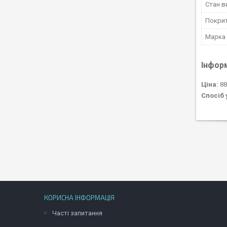
Стан в
Покри
Марка
Інфор
Ціна:
88
Спосіб 
КОРИСНА ІНФОРМАЦІЯ
Часті запитання