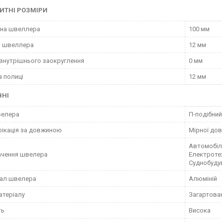
ИТНІ РОЗМІРИ
на швеллера
100 мм
а швеллера
12 мм
 внутрішнього заокруглення
0 мм
 полиці
12 мм
ВНІ
велера
П-подібний
ікація за довжиною
Мірної до
Автомобіл
ачення швелера
Електротех
Суднобуду
іал швелера
Алюміній
атеріалу
Загартован
ть
Висока