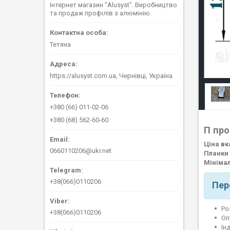
Інтернет магазин "Alusyst". Виробництво
та продаж профілів з алюмінію.
Тетяна
https://alusyst.com.ua, Чернівці, Україна
+380 (66) 011-02-06
+380 (68) 562-60-60
П про
Ціна вк
0660110206@ukr.net
Планки 
Мініма
+38(066)0110206
Пер
Ро
+38(066)0110206
Оп
Ін