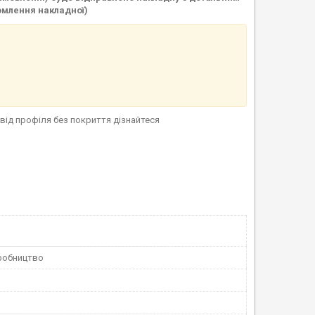
омлення накладної)
від профіля без покриття дізнайтеся
робництво