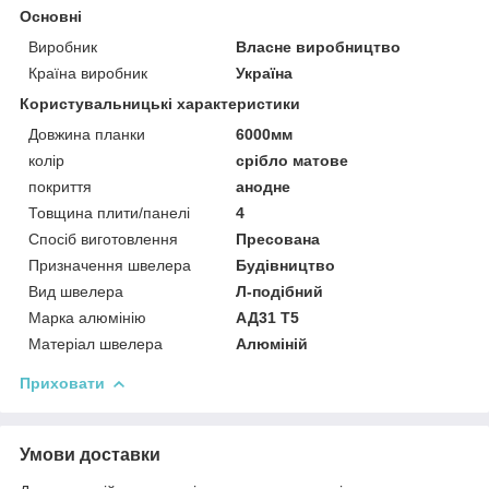
Основні
Виробник
Власне виробництво
Країна виробник
Україна
Користувальницькі характеристики
Довжина планки
6000мм
колір
срібло матове
покриття
анодне
Товщина плити/панелі
4
Спосіб виготовлення
Пресована
Призначення швелера
Будівництво
Вид швелера
Л-подібний
Марка алюмінію
АД31 Т5
Матеріал швелера
Алюміній
Приховати
Умови доставки