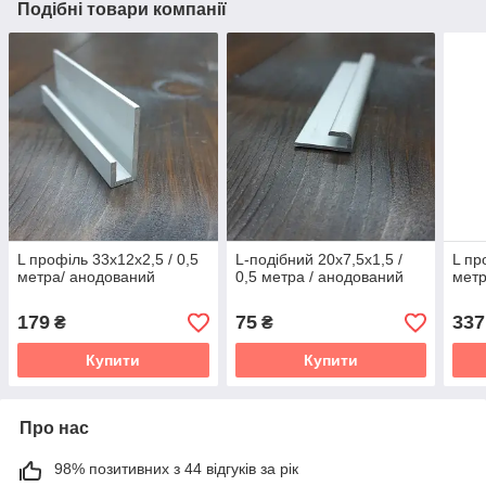
Подібні товари компанії
L профіль 33х12х2,5 / 0,5
L-подібний 20х7,5х1,5 /
L пр
метра/ анодований
0,5 метра / анодований
метр
179
75
337
₴
₴
Купити
Купити
Про нас
98% позитивних з 44 відгуків за рік