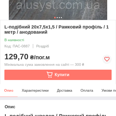
L-подібний 20х7,5х1,5 / Рамковий профіль / 1
метр / анодований
В наявності
Код: ПАС-0887
Роздріб
129,70
₴/пог.м
Мінімальна сума замовлення на сайті — 300 ₴
Купити
Опис
Характеристики
Доставка
Оплата
Умови п
Опис
L-подібний швелер / Рамковий профіль