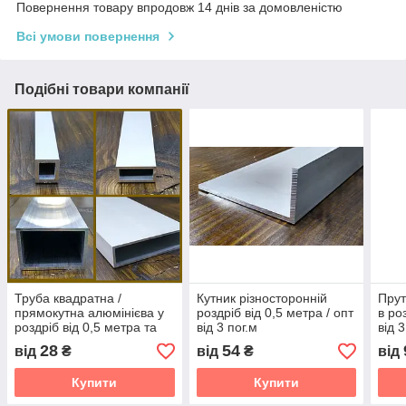
Повернення товару впродовж 14 днів за домовленістю
Всі умови повернення
Подібні товари компанії
Труба квадратна /
Кутник різносторонній
Прут
прямокутна алюмінієва у
роздріб від 0,5 метра / опт
в ро
роздріб від 0,5 метра та
від 3 пог.м
від 
оптом від 3 метри
28
54
від
₴
від
₴
від
Купити
Купити