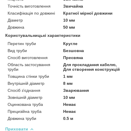
Точність виготовлення
Звичайна
Класифікація по довжині
Кратної мірної довжини
Діаметр
10 мм
Довжина
50 мм
Користувальницькі характеристики
Перетин труби
Кругле
Вид труби
Безшовна
Спосіб виготовлення
Пресвяна
Область застосування
Для прокладання кабелю,
труби
Для створення конструкцій
Товщина стінки труби
1 мм
Внутрішній діаметр
8 мм
Спосіб з'єднання
Зварювання
Зовнішній діаметр
10 мм
Оцинкована труба
Немає
Прецизійна труба
Немає
Довжина труби
0.5 м
Приховати