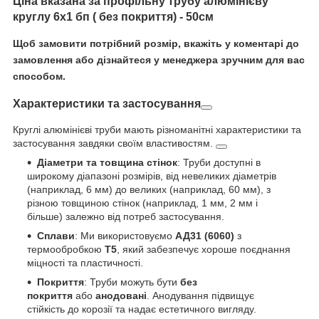
Ціна вказана за профільну трубу алюмінієву
круглу 6х1 бп ( без покриття) - 50см
Щоб замовити потрібний розмір, вкажіть у коментарі до
замовлення або дізнайтеся у менеджера зручним для вас
способом.
Характеристики та застосування
Круглі алюмінієві труби мають різноманітні характеристики та
застосування завдяки своїм властивостям.
Діаметри та товщина стінок
: Труби доступні в
широкому діапазоні розмірів, від невеликих діаметрів
(наприклад, 6 мм) до великих (наприклад, 60 мм), з
різною товщиною стінок (наприклад, 1 мм, 2 мм і
більше) залежно від потреб застосування.
Сплави
: Ми використовуємо
АД31 (6060)
з
термообробкою
Т5
, який забезпечує хороше поєднання
міцності та пластичності.
Покриття
: Труби можуть бути
без
покриття
або
анодовані
. Анодування підвищує
стійкість до корозії та надає естетичного вигляду.