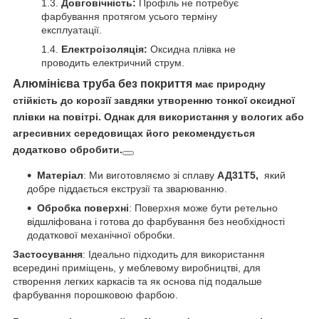
Довговічність:
Профіль не потребує
фарбування протягом усього терміну
експлуатації.
Електроізоляція:
Оксидна плівка не
проводить електричний струм.
Алюмінієва труба без покриття
має природну
стійкість до корозії завдяки утворенню тонкої оксидної
плівки на повітрі. Однак для використання у вологих або
агресивних середовищах його рекомендується
додатково обробити.
Матеріал
: Ми виготовляємо зі сплаву
АД31Т5,
який
добре піддається екструзії та зварюванню.
Обробка поверхні
: Поверхня може бути ретельно
відшліфована і готова до фарбування без необхідності
додаткової механічної обробки.
Застосування
: Ідеально підходить для використання
всередині приміщень, у меблевому виробництві, для
створення легких каркасів та як основа під подальше
фарбування порошковою фарбою.