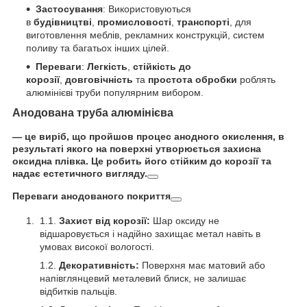
Застосування
: Використовуються
в
будівництві
,
промисловості
,
транспорті
, для
виготовлення меблів, рекламних конструкцій, систем
поливу та багатьох інших цілей.
Переваги
:
Легкість
,
стійкість до
корозії
,
довговічність
та
простота обробки
роблять
алюмінієві труби популярним вибором.
Анодована труба алюмінієва
— це виріб, що пройшов процес анодного окислення, в
результаті якого на поверхні утворюється захисна
оксидна плівка. Це робить його стійким до корозії та
надає естетичного вигляду.
Переваги анодованого покриття
Захист від корозії:
Шар оксиду не
відшаровується і надійно захищає метал навіть в
умовах високої вологості.
Декоративність:
Поверхня має матовий або
напівглянцевий металевий блиск, не залишає
відбитків пальців.