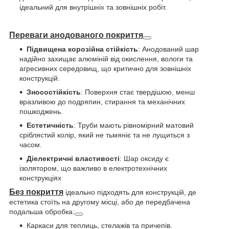
ідеальний для внутрішніх та зовнішніх робіт.
Переваги анодованого покриття
Підвищена корозійна стійкість
: Анодований шар
надійно захищає алюміній від окислення, вологи та
агресивних середовищ, що критично для зовнішніх
конструкцій.
Зносостійкість
: Поверхня стає твердішою, менш
вразливою до подряпин, стирання та механічних
пошкоджень.
Естетичність
: Труби мають рівномірний матовий
сріблястий колір, який не тьмяніє та не лущиться з
часом.
Діелектричні властивості
: Шар оксиду є
ізолятором, що важливо в електротехнічних
конструкціях
Без покриття
ідеально підходять для конструкцій, де
естетика стоїть на другому місці, або де передбачена
подальша обробка:
Каркаси для теплиць, стелажів та причепів.