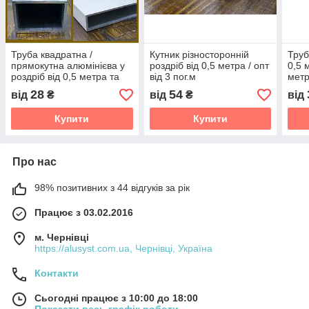
Труба квадратна /
Кутник різносторонній
Труб
прямокутна алюмінієва у
роздріб від 0,5 метра / опт
0,5 
роздріб від 0,5 метра та
від 3 пог.м
мет
оптом від 3 метри
28
54
від
₴
від
₴
від
Купити
Купити
Про нас
98% позитивних з 44 відгуків за рік
Працює з 03.02.2016
м. Чернівці
https://alusyst.com.ua, Чернівці, Україна
Контакти
Сьогодні працює з 10:00 до 18:00