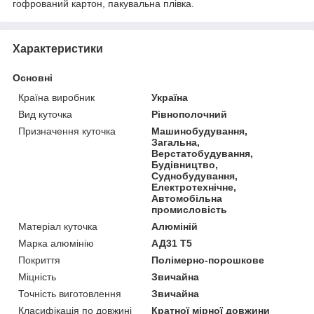
гофрований картон, пакувальна плівка.
Характеристики
Основні
Країна виробник
Україна
Вид куточка
Рівнополочний
Призначення куточка
Машинобудування,
Загальна,
Верстатобудування,
Будівництво,
Суднобудування,
Електротехнічне,
Автомобільна
промисловість
Матеріал куточка
Алюміній
Марка алюмінію
АД31 Т5
Покриття
Полімерно-порошкове
Міцність
Звичайна
Точність виготовлення
Звичайна
Класифікація по довжині
Кратної мірної довжини