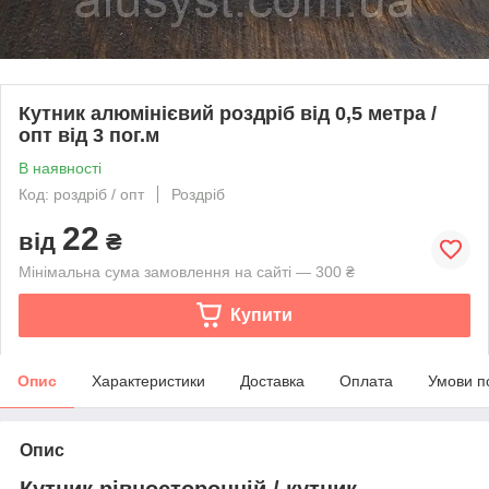
Кутник алюмінієвий роздріб від 0,5 метра /
опт від 3 пог.м
В наявності
Код: роздріб / опт
Роздріб
22
від
₴
Мінімальна сума замовлення на сайті — 300 ₴
Купити
Опис
Характеристики
Доставка
Оплата
Умови п
Опис
Кутник рівносторонній / кутник