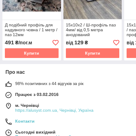
Д подібний профіль для
15х10х2 / Ш-профіль паз
15х1
надувного човна / 1 метр /
4мм/ від 0,5 метра
/ па
паз 12мм
анодований
проф
491
129
₴/пог.м
від
₴
від
Купити
Купити
Про нас
98% позитивних з 44 відгуків за рік
Працює з 03.02.2016
м. Чернівці
https://alusyst.com.ua, Чернівці, Україна
Контакти
Сьогодні вихідний