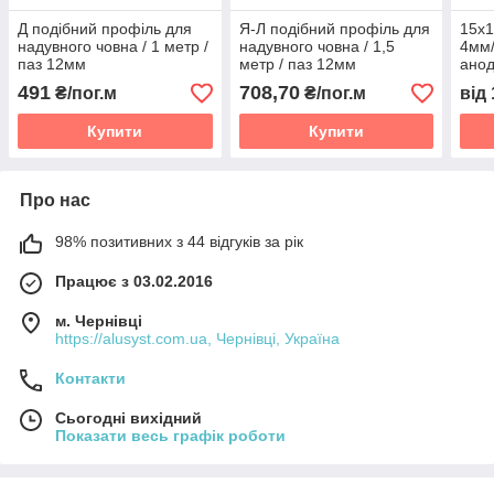
Д подібний профіль для
Я-Л подібний профіль для
15х1
надувного човна / 1 метр /
надувного човна / 1,5
4мм/
паз 12мм
метр / паз 12мм
ано
491
708,70
₴/пог.м
₴/пог.м
від
Купити
Купити
Про нас
98% позитивних з 44 відгуків за рік
Працює з 03.02.2016
м. Чернівці
https://alusyst.com.ua, Чернівці, Україна
Контакти
Сьогодні вихідний
Показати весь графік роботи