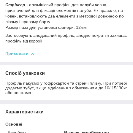
Стрінгер
- алюмінієвий профіль для палуби човна,
призначений для фіксації елементів палуби. Як правило, на
човен, встановлюють два елементи з метрової довжиною по
лівому і правому борту.
Розмір паза для установки фанери: 12мм
Застосовують анодований профіль, анодне покриття захищає
профіль від корозії
Приховати
Спосіб упаковки
Профіль пакуємо у гофрокартон та стрейч плівку. При потребі
додаємо тубус, якщо відділення з обмеженням до 10/ 15/ 30кг
або поштомат.
Характеристики
Основні
Виробник
Власне виробництво