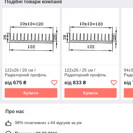
Подібні товари компанії
122x26 / 20 см /
122x26 / 25 см /
94х3
Радіаторний профіль
Радіаторний профіль
Раді
675
833
від
₴
від
₴
від
Купити
Купити
Про нас
98% позитивних з 44 відгуків за рік