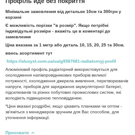
Профіль йде без покриття
Мінімальне замовлення від детальки 10см та 300грн у
корзині
Є можливість порізки "в розмір". Якщо потрібні
індивідульні розміри - вкажіть це в коментарі до
замовлення
Ціна вказана за 1 метр або деталь 10, 15, 20, 25 та 30см.
ввесь асортимент тут
https://alusyst.com.ua/ua/g9367681-radiatornyj-profil
Алюмінієвий профіль радіаторний використовується для
охолодження напівпровідникових приборів великої
потужності, охолодження джерела живлення, перетворювачів
напруги, приборів для заряджання акумуляторної батереї,
підсилювачів та різних побутових промислових систем, які
володіють підвищеною тепловіддачею.
*Ціни вказані роздрібні, якщо цікавить планками чи оптом -
зв'яжіться з менеджером зручним для Вас способом, для
уточнення інформації.
Приховати