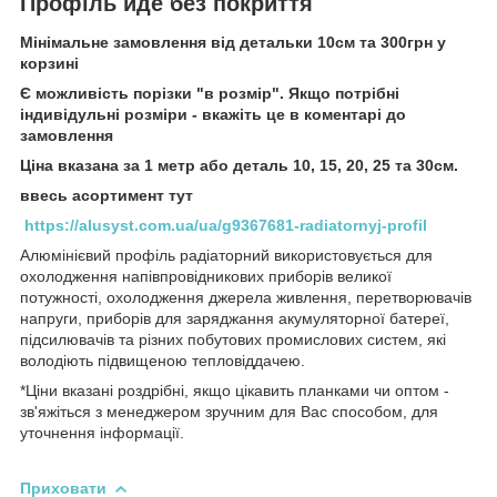
Профіль йде без покриття
Мінімальне замовлення від детальки 10см та 300грн у
корзині
Є можливість порізки "в розмір". Якщо потрібні
індивідульні розміри - вкажіть це в коментарі до
замовлення
Ціна вказана за 1 метр або деталь 10, 15, 20, 25 та 30см.
ввесь асортимент тут
https://alusyst.com.ua/ua/g9367681-radiatornyj-profil
Алюмінієвий профіль радіаторний використовується для
охолодження напівпровідникових приборів великої
потужності, охолодження джерела живлення, перетворювачів
напруги, приборів для заряджання акумуляторної батереї,
підсилювачів та різних побутових промислових систем, які
володіють підвищеною тепловіддачею.
*Ціни вказані роздрібні, якщо цікавить планками чи оптом -
зв'яжіться з менеджером зручним для Вас способом, для
уточнення інформації.
Приховати