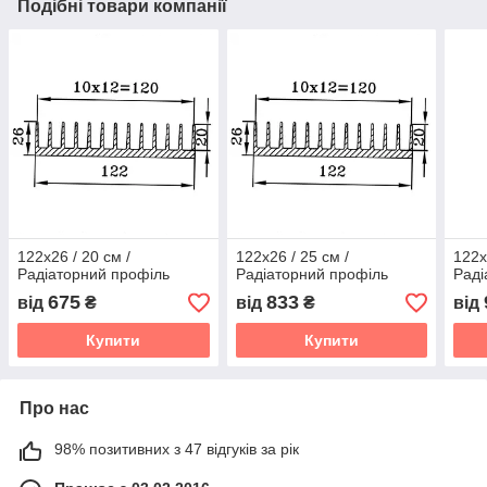
Подібні товари компанії
122x26 / 20 см /
122x26 / 25 см /
122x
Радіаторний профіль
Радіаторний профіль
Раді
675
833
від
₴
від
₴
від
Купити
Купити
Про нас
98% позитивних з 47 відгуків за рік