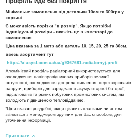
Профіль йде без покриття
Мінімальне замовлення від детальки 10см та 300грн у
корзині
Є можливість порізки "в розмір". Якщо потрібні
індивідульні розміри - вкажіть це в коментарі до
замовлення
Ціна вказана за 1 метр або деталь 10, 15, 20, 25 та 30см.
ввесь асортимент тут
https://alusyst.com.ua/ua/g9367681-radiatornyj-profil
Алюмінієвий профіль радіаторний використовується для
охолодження напівпровідникових приборів великої
потужності, охолодження джерела живлення, перетворювачів
напруги, приборів для заряджання акумуляторної батереї,
підсилювачів та різних побутових промислових систем, які
володіють підвищеною тепловіддачею.
*Ціни вказані роздрібні, якщо цікавить планками чи оптом -
зв'яжіться з менеджером зручним для Вас способом, для
уточнення інформації.
Приховати