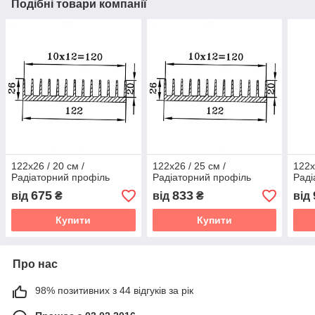
Подібні товари компанії
122x26 / 20 см /
122x26 / 25 см /
122x
Радіаторний профіль
Радіаторний профіль
Раді
675
833
від
₴
від
₴
від
Купити
Купити
Про нас
98% позитивних з 44 відгуків за рік