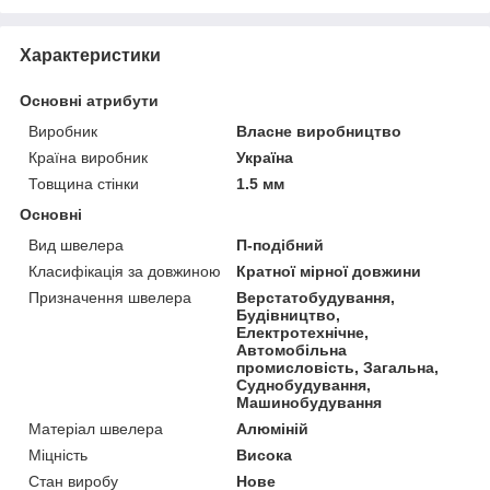
Характеристики
Основні атрибути
Виробник
Власне виробництво
Країна виробник
Україна
Товщина стінки
1.5 мм
Основні
Вид швелера
П-подібний
Класифікація за довжиною
Кратної мірної довжини
Призначення швелера
Верстатобудування,
Будівництво,
Електротехнічне,
Автомобільна
промисловість, Загальна,
Суднобудування,
Машинобудування
Матеріал швелера
Алюміній
Міцність
Висока
Стан виробу
Нове