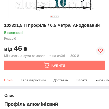
10х8х1,5 П профіль / 0,5 метра/ Анодований
В наявності
Роздріб
46
від
₴
Мінімальна сума замовлення на сайті — 300 ₴
Купити
Опис
Характеристики
Доставка
Оплата
Умови п
Опис
Профіль алюмінієвий