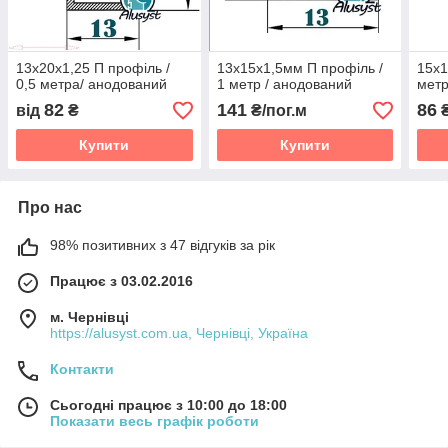
13х20х1,25 П профіль /
13х15х1,5мм П профіль /
15х1
0,5 метра/ анодований
1 метр / анодований
метр
82
141
86
від
₴
₴/пог.м
₴
Купити
Купити
Про нас
98% позитивних з 47 відгуків за рік
Працює з 03.02.2016
м. Чернівці
https://alusyst.com.ua, Чернівці, Україна
Контакти
Сьогодні працює з 10:00 до 18:00
Показати весь графік роботи