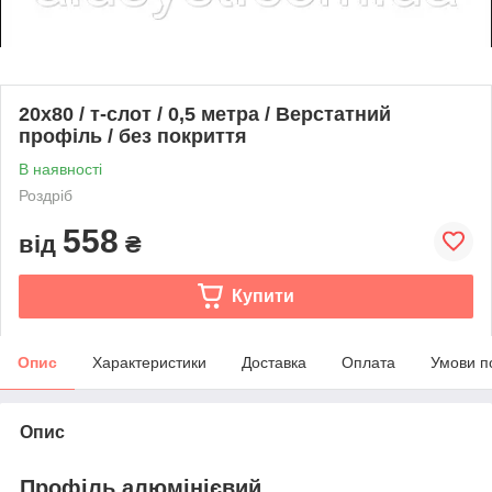
20х80 / т-слот / 0,5 метра / Верстатний
профіль / без покриття
В наявності
Роздріб
558
від
₴
Купити
Опис
Характеристики
Доставка
Оплата
Умови п
Опис
Профіль алюмінієвий