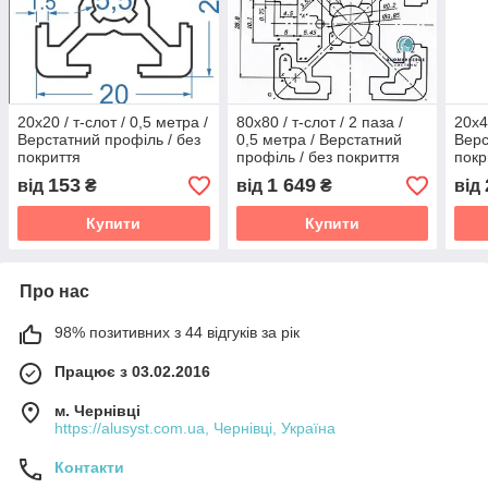
20х20 / т-слот / 0,5 метра /
80х80 / т-слот / 2 паза /
20х4
Верстатний профіль / без
0,5 метра / Верстатний
Верс
покриття
профіль / без покриття
покр
153
1 649
від
₴
від
₴
від
Купити
Купити
Про нас
98% позитивних з 44 відгуків за рік
Працює з 03.02.2016
м. Чернівці
https://alusyst.com.ua, Чернівці, Україна
Контакти