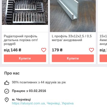
Радіаторний профіль
L профіль 33х12х2,5 / 0,5
15х1
детальна порізка опт/
метра/ анодований
4мм/
роздріб
ано
146
179
від
₴
₴
від
Купити
Купити
Про нас
98% позитивних з 44 відгуків за рік
Працює з 03.02.2016
м. Чернівці
https://alusyst.com.ua, Чернівці, Україна